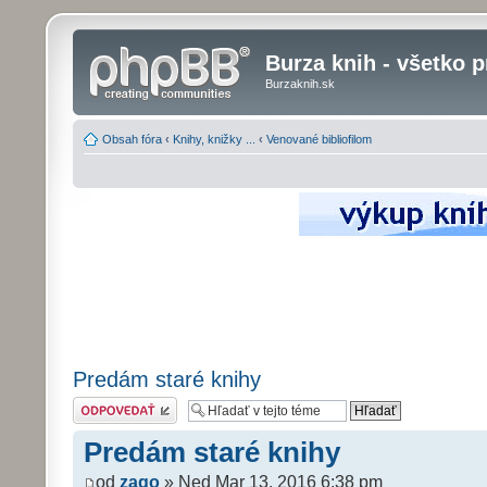
Burza knih - všetko p
Burzaknih.sk
Obsah fóra
‹
Knihy, knižky ...
‹
Venované bibliofilom
Predám staré knihy
Odoslať odpoveď
Predám staré knihy
od
zago
» Ned Mar 13, 2016 6:38 pm