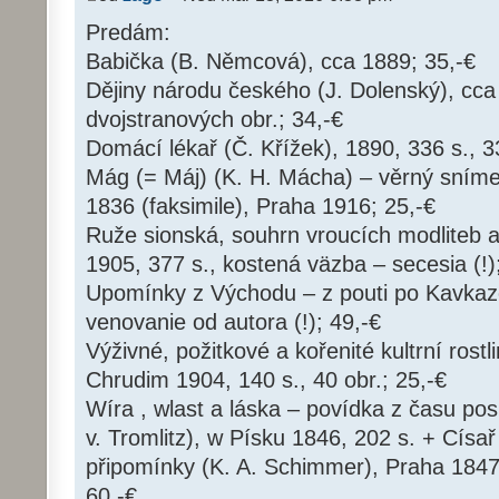
Predám:
Babička (B. Němcová), cca 1889; 35,-€
Dějiny národu českého (J. Dolenský), cca
dvojstranových obr.; 34,-€
Domácí lékař (Č. Křížek), 1890, 336 s., 33
Mág (= Máj) (K. H. Mácha) – věrný sníme
1836 (faksimile), Praha 1916; 25,-€
Ruže sionská, souhrn vroucích modliteb a 
1905, 377 s., kostená väzba – secesia (!)
Upomínky z Východu – z pouti po Kavkaze
venovanie od autora (!); 49,-€
Výživné, požitkové a kořenité kultrní rostli
Chrudim 1904, 140 s., 40 obr.; 25,-€
Wíra , wlast a láska – povídka z času pos
v. Tromlitz), w Písku 1846, 202 s. + Císař
připomínky (K. A. Schimmer), Praha 1847,
60,-€