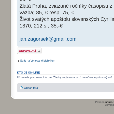
Zlatá Praha, zviazané ročníky časopisu z
väzba; 85,-€ resp. 75,-€
Život svatých apoštolu slovanských Cyrill
1870, 212 s.; 35,-€
jan.zagorsek@gmail.com
Odoslať odpoveď
Späť na Venované bibliofilom
KTO JE ON-LINE
Užívatelia prezerajúci fórum: Žiadny registrovaný užívateľ nie je prítomný a 0 
Obsah fóra
Poháňa
phpBB
Slovensk