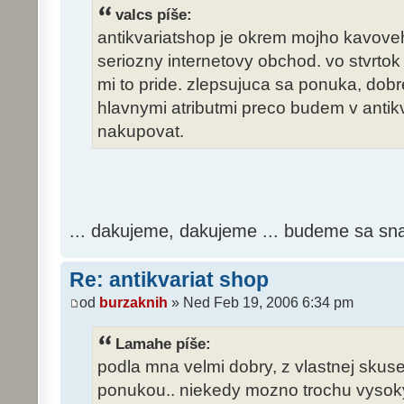
valcs píše:
antikvariatshop je okrem mojho kavo
seriozny internetovy obchod. vo stvrto
mi to pride. zlepsujuca sa ponuka, dobr
hlavnymi atributmi preco budem v antik
nakupovat.
... dakujeme, dakujeme ... budeme sa sn
Re: antikvariat shop
od
burzaknih
» Ned Feb 19, 2006 6:34 pm
Lamahe píše:
podla mna velmi dobry, z vlastnej skuse
ponukou.. niekedy mozno trochu vysoky