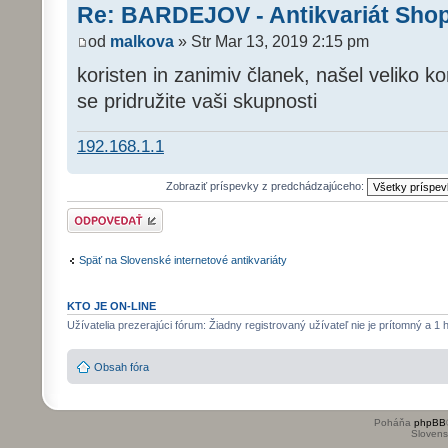
Re: BARDEJOV - Antikvariát Sho
od
malkova
» Str Mar 13, 2019 2:15 pm
koristen in zanimiv članek, našel veliko kor
se pridružite vaši skupnosti
192.168.1.1
Zobraziť príspevky z predchádzajúceho:
Odoslať odpoveď
Späť na Slovenské internetové antikvariáty
KTO JE ON-LINE
Užívatelia prezerajúci fórum: Žiadny registrovaný užívateľ nie je prítomný a 1 
Obsah fóra
Poháňa
phpBB
Slovensk