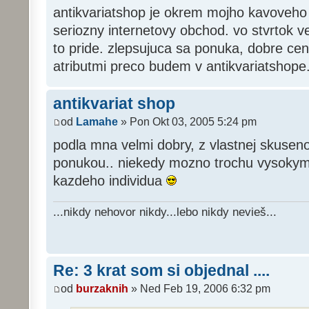
antikvariatshop je okrem mojho kavoveh
seriozny internetovy obchod. vo stvrtok 
to pride. zlepsujuca sa ponuka, dobre cen
atributmi preco budem v antikvariatshope
antikvariat shop
od
Lamahe
» Pon Okt 03, 2005 5:24 pm
podla mna velmi dobry, z vlastnej skuseno
ponukou.. niekedy mozno trochu vysokymi
kazdeho individua
...nikdy nehovor nikdy...lebo nikdy nevieš...
Re: 3 krat som si objednal ....
od
burzaknih
» Ned Feb 19, 2006 6:32 pm