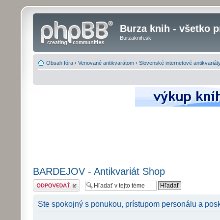
Burza knih - všetko p
Burzaknih.sk
Obsah fóra
‹
Venované antikvarátom
‹
Slovenské internetové antikvariát
BARDEJOV - Antikvariát Shop
Odoslať odpoveď
Ste spokojný s ponukou, prístupom personálu a pos