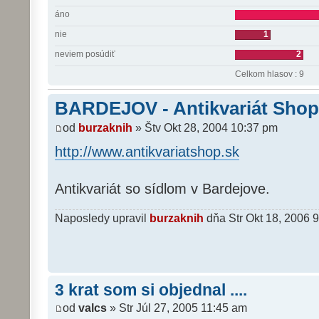
áno
nie
1
neviem posúdiť
2
Celkom hlasov : 9
BARDEJOV - Antikvariát Shop
od
burzaknih
» Štv Okt 28, 2004 10:37 pm
http://www.antikvariatshop.sk
Antikvariát so sídlom v Bardejove.
Naposledy upravil
burzaknih
dňa Str Okt 18, 2006 
3 krat som si objednal ....
od
valcs
» Str Júl 27, 2005 11:45 am