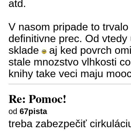
atd.
V nasom pripade to trvalo
definitivne prec. Od vted
sklade
aj ked povrch omie
stale mnozstvo vlhkosti c
knihy take veci maju mooc
Re: Pomoc!
od
67pista
treba zabezpečiť cirkuláci