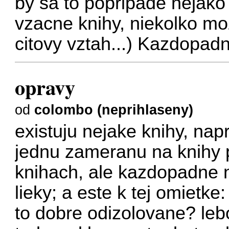
by sa to popripade nejak
vzacne knihy, niekolko m
citovy vztah...) Kazdopad
opravy
od
colombo (neprihlaseny)
existuju nejake knihy, napr
jednu zameranu na knihy 
knihach, ale kazdopadne 
lieky; a este k tej omietke:
to dobre odizolovane? lebo