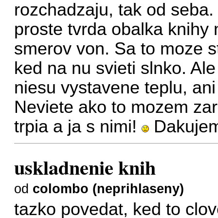
rozchadzaju, tak od seba
proste tvrda obalka knihy 
smerov von. Sa to moze st
ked na nu svieti slnko. A
niesu vystavene teplu, ani
Neviete ako to mozem zar
trpia a ja s nimi!
Dakujem
uskladnenie knih
od
colombo (neprihlaseny)
tazko povedat, ked to clove