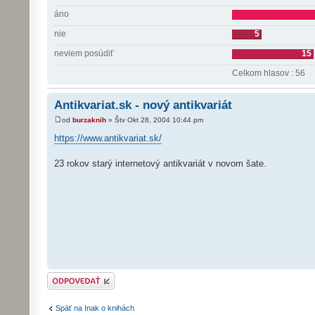
áno
nie
5
neviem posúdiť
15
Celkom hlasov : 56
Antikvariat.sk - nový antikvariát
od
burzaknih
» Štv Okt 28, 2004 10:44 pm
https://www.antikvariat.sk/
23 rokov starý internetový antikvariát v novom šate.
Odoslať odpoveď
Späť na Inak o knihách