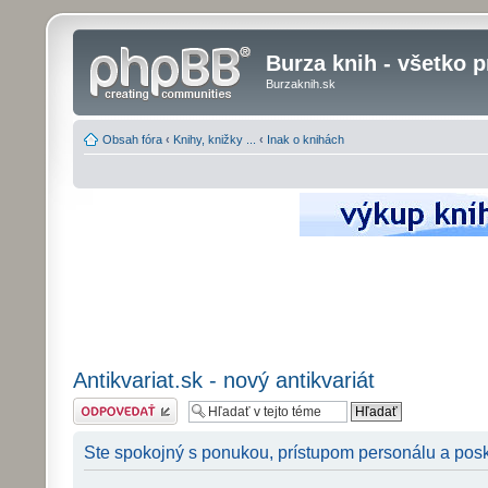
Burza knih - všetko p
Burzaknih.sk
Obsah fóra
‹
Knihy, knižky ...
‹
Inak o knihách
Antikvariat.sk - nový antikvariát
Odoslať odpoveď
Ste spokojný s ponukou, prístupom personálu a pos