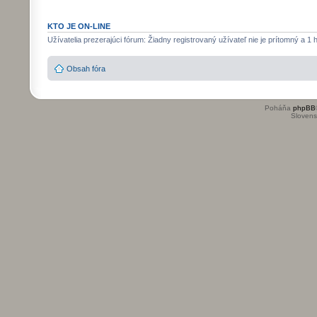
KTO JE ON-LINE
Užívatelia prezerajúci fórum: Žiadny registrovaný užívateľ nie je prítomný a 1 
Obsah fóra
Poháňa
phpBB
Slovensk