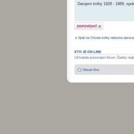
Darujem knihy 1928 - 1989, sp
Odoslať odpoveď
Späť na Chcete knihy niekomu darovať .
KTO JE ON-LINE
Užívatelia prezerajúci fórum: Žiadny regi
Obsah fóra