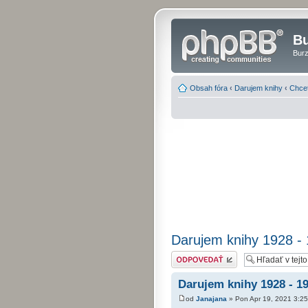
Bu
Burz
Obsah fóra
‹
Darujem knihy
‹
Chcet
Darujem knihy 1928 -
Odoslať odpoveď
Darujem knihy 1928 - 1
od
Janajana
» Pon Apr 19, 2021 3:2