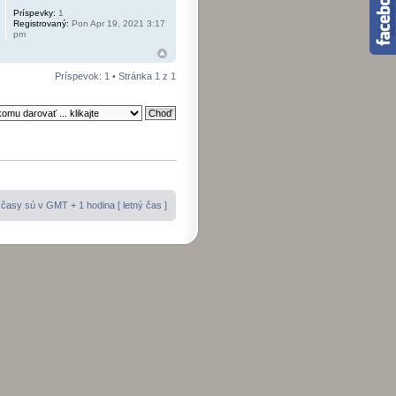
Príspevky:
1
Registrovaný:
Pon Apr 19, 2021 3:17
pm
Príspevok: 1 • Stránka
1
z
1
časy sú v GMT + 1 hodina [ letný čas ]