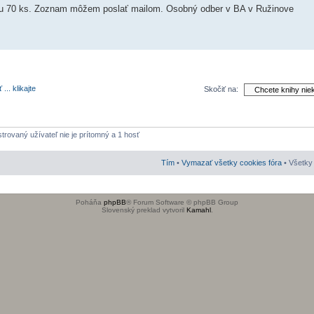
olu 70 ks. Zoznam môžem poslať mailom. Osobný odber v BA v Ružinove
.. klikajte
Skočiť na:
strovaný užívateľ nie je prítomný a 1 hosť
Tím
•
Vymazať všetky cookies fóra
• Všetky 
Poháňa
phpBB
® Forum Software © phpBB Group
Slovenský preklad vytvoril
Kamahl
.