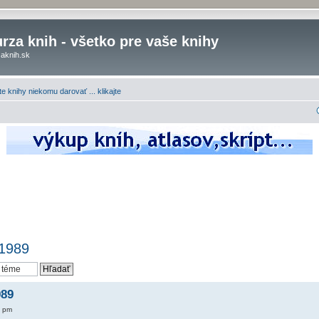
rza knih - všetko pre vaše knihy
aknih.sk
e knihy niekomu darovať ... klikajte
 1989
989
5 pm