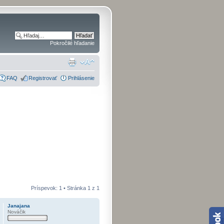
Pokročilé hľadanie
FAQ
Registrovať
Prihlásenie
Príspevok: 1 • Stránka
1
z
1
Janajana
Nováčik