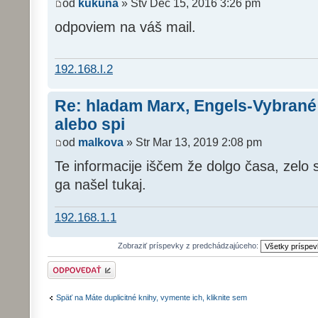
od
kukuna
» Štv Dec 15, 2016 3:26 pm
odpoviem na váš mail.
192.168.l.2
Re: hladam Marx, Engels-Vybrané
alebo spi
od
malkova
» Str Mar 13, 2019 2:08 pm
Te informacije iščem že dolgo časa, zelo
ga našel tukaj.
192.168.1.1
Zobraziť príspevky z predchádzajúceho:
Odoslať odpoveď
Späť na Máte duplicitné knihy, vymente ich, kliknite sem