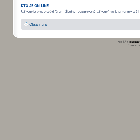
KTO JE ON-LINE
Užívatelia prezerajúci fórum: Žiadny registrovaný užívateľ nie je prítomný a 1 
Obsah fóra
Poháňa
phpBB
Slovensk