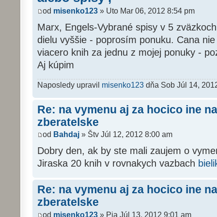
od
misenko123
» Uto Mar 06, 2012 8:54 pm
Marx, Engels-Vybrané spisy v 5 zväzkoch 
dielu vyššie - poprosím ponuku. Cana nie
viacero knih za jednu z mojej ponuky - poz
Aj kúpim
Naposledy upravil
misenko123
dňa Sob Júl 14, 201
Re: na vymenu aj za hocico ine n
zberatelske
od
Bahdaj
» Štv Júl 12, 2012 8:00 am
Dobry den, ak by ste mali zaujem o vyme
Jiraska 20 knih v rovnakych vazbach
bie
Re: na vymenu aj za hocico ine n
zberatelske
od
misenko123
» Pia Júl 13, 2012 9:01 am