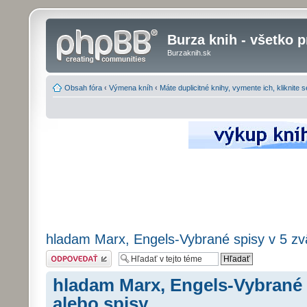
Burza knih - všetko p
Burzaknih.sk
Obsah fóra
‹
Výmena kníh
‹
Máte duplicitné knihy, vymente ich, kliknite 
hladam Marx, Engels-Vybrané spisy v 5 zv
Odoslať odpoveď
hladam Marx, Engels-Vybrané 
alebo spisy ,