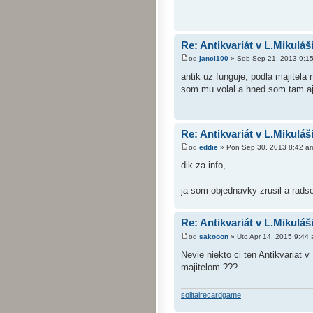
Re: Antikvariát v L.Mikuláš
od
janci100
» Sob Sep 21, 2013 9:1
antik uz funguje, podla majitela
som mu volal a hned som tam aj i
Re: Antikvariát v L.Mikuláš
od
eddie
» Pon Sep 30, 2013 8:42 a
dik za info,
ja som objednavky zrusil a rads
Re: Antikvariát v L.Mikuláš
od
sakooon
» Uto Apr 14, 2015 9:44
Nevie niekto ci ten Antikvariat 
majitelom.???
solitairecardgame