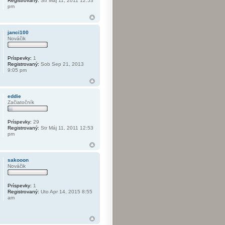
Registrovaný:
Str Máj 11, 2011 12:53
pm
janci100
Nováčik
Príspevky:
1
Registrovaný:
Sob Sep 21, 2013
9:05 pm
eddie
Začiatočník
Príspevky:
29
Registrovaný:
Str Máj 11, 2011 12:53
pm
sakooon
Nováčik
Príspevky:
1
Registrovaný:
Uto Apr 14, 2015 8:55
am