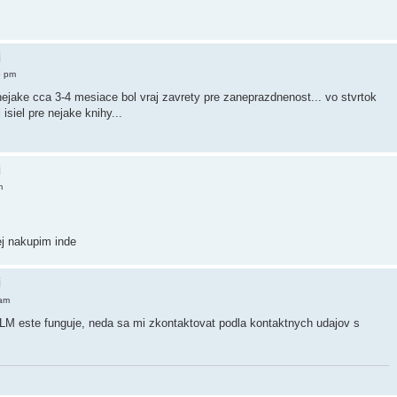
i
5 pm
 nejake cca 3-4 mesiace bol vraj zavrety pre zaneprazdnenost... vo stvrtok
siel pre nejake knihy...
i
m
ej nakupim inde
i
 am
v LM este funguje, neda sa mi zkontaktovat podla kontaktnych udajov s