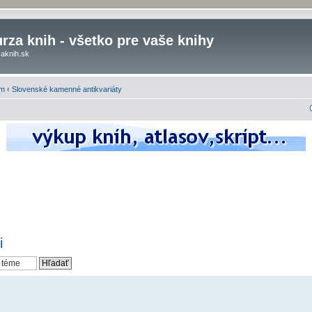
rza knih - všetko pre vaše knihy
aknih.sk
om
‹
Slovenské kamenné antikvariáty
i