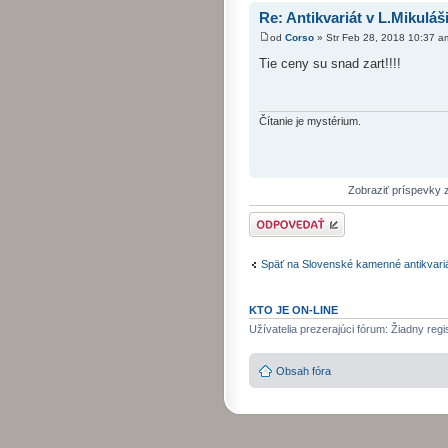
Re: Antikvariát v L.Mikuláš
od
Corso
» Str Feb 28, 2018 10:37 a
Tie ceny su snad zart!!!!
Čítanie je mystérium.
Zobraziť príspevky 
Odoslať odpoveď
Späť na Slovenské kamenné antikvari
KTO JE ON-LINE
Užívatelia prezerajúci fórum: Žiadny regi
Obsah fóra