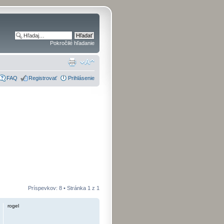
Pokročilé hľadanie
FAQ
Registrovať
Prihlásenie
Príspevkov: 8 • Stránka
1
z
1
rogel