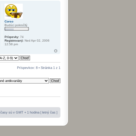
Corso
Budúci pokročilý
Príspevky:
74
Registrovaný:
Ned Apr 02, 2006
12:58 pm
Príspevkov: 8 • Stránka
1
z
1
časy sú v GMT + 1 hodina [ letný čas ]