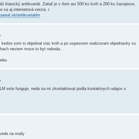
áši klasický antikvariát. Zatiaľ je v ňom asi 500 ks kníh a 200 ks časopisov,
e sa aj internetová verzia. r.
bareal.sk/antikvariatlm
i
m
 kedze som si objednal viac knih a po uspesnom realizovani objednavky su
ihach neviem moze to byt nahoda...
webu
i
m
v LM este funguje, neda sa mi zkontaktovat podla kontaktnych udajov s
i
ovede na maily