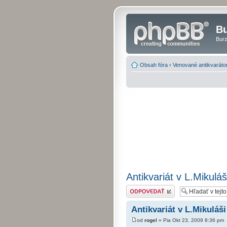
Bu
Burz
Obsah fóra
‹
Venované antikvarát
Antikvariát v L.Mikuláš
Odoslať odpoveď
Antikvariát v L.Mikuláši
od
rogel
» Pia Okt 23, 2009 8:36 pm