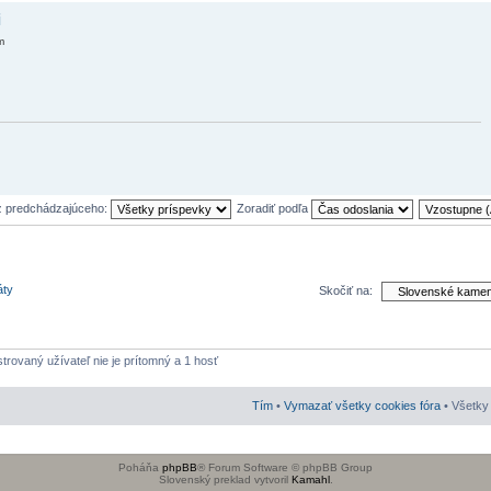
i
m
z predchádzajúceho:
Zoradiť podľa
áty
Skočiť na:
strovaný užívateľ nie je prítomný a 1 hosť
Tím
•
Vymazať všetky cookies fóra
• Všetky 
Poháňa
phpBB
® Forum Software © phpBB Group
Slovenský preklad vytvoril
Kamahl
.