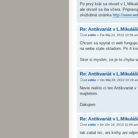
Po prvý krát sa otvoril v L.Mikul
ale otvoril sa iba včera. Pripravuj
skúšobná stránka
http://www.we
Re: Antikvariát v L.Mikuláš
od
eddie
» Pia Máj 24, 2013 10:58 a
Chcem sa spytat ci web funguje,
na webe stale skladom. Pri 4 kn
Skor si myslim, ze je to chyba 
Re: Antikvariát v L.Mikuláš
od
eddie
» Uto Máj 28, 2013 10:19 a
Nevie niekto ci ten Antikvariat 
majitelom.
Dakujem
Re: Antikvariát v L.Mikuláš
od
eddie
» Str Jún 19, 2013 11:09 am
tak zatial nic, ani knihy ani odp