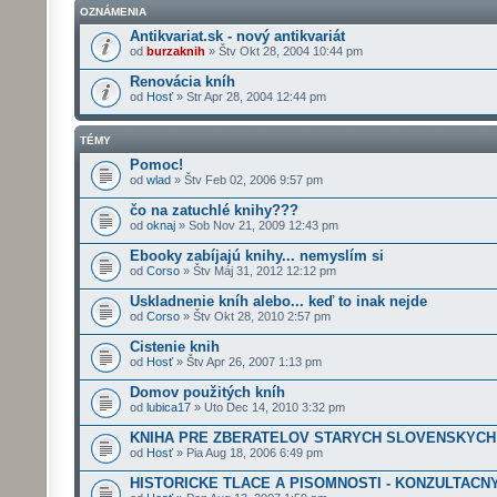
OZNÁMENIA
Antikvariat.sk - nový antikvariát
od
burzaknih
» Štv Okt 28, 2004 10:44 pm
Renovácia kníh
od
Hosť
» Str Apr 28, 2004 12:44 pm
TÉMY
Pomoc!
od
wlad
» Štv Feb 02, 2006 9:57 pm
čo na zatuchlé knihy???
od
oknaj
» Sob Nov 21, 2009 12:43 pm
Ebooky zabíjajú knihy... nemyslím si
od
Corso
» Štv Máj 31, 2012 12:12 pm
Uskladnenie kníh alebo... keď to inak nejde
od
Corso
» Štv Okt 28, 2010 2:57 pm
Cistenie knih
od
Hosť
» Štv Apr 26, 2007 1:13 pm
Domov použitých kníh
od
lubica17
» Uto Dec 14, 2010 3:32 pm
KNIHA PRE ZBERATELOV STARYCH SLOVENSKYCH
od
Hosť
» Pia Aug 18, 2006 6:49 pm
HISTORICKE TLACE A PISOMNOSTI - KONZULTACN