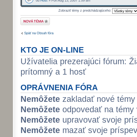
od
Hosť
» Pon Aug 13, 2007 1:59 am
Zobraziť témy z predchádzajúceho:
Odoslať novú tému
Späť na Obsah fóra
KTO JE ON-LINE
Užívatelia prezerajúci fórum: Ži
prítomný a 1 hosť
OPRÁVNENIA FÓRA
Nemôžete
zakladať nové témy 
Nemôžete
odpovedať na témy v
Nemôžete
upravovať svoje prí
Nemôžete
mazať svoje príspev