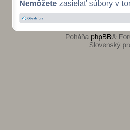
Nemôžete
zasielať súbory v to
Obsah fóra
Poháňa
phpBB
® For
Slovenský pre