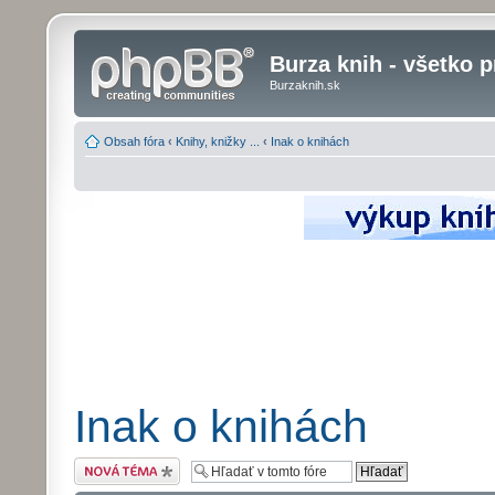
Burza knih - všetko p
Burzaknih.sk
Obsah fóra
‹
Knihy, knižky ...
‹
Inak o knihách
Inak o knihách
Odoslať novú tému