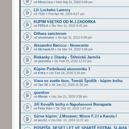
od
Mirecccka
» Ned Máj 31, 2020 9:09 pm
Lži Lockeho Lamory
od
7215
» Pon Apr 06, 2020 8:27 am
KUPIM VšETKO OD M.J.ZAGORKA
od
PERLA
» Štv Nov 11, 2010 9:45 pm
Cithara sanctorum
od
woodmaker
» Str Apr 11, 2012 6:09 pm
Alesandro Baricco - Novecento
od
Michaela.M
» Str Mar 04, 2020 5:56 pm
Riekanky z čítanky - Štítnická Jarmila
od
piotrenka
» Str Feb 19, 2020 12:57 pm
Kúpim Podnikovú ekonomiku 3
od
Krtka
» Uto Feb 18, 2020 3:16 pm
Viera vo svetle ikon, Tomáš Špidlík - kúpim knihu
od
Jan SK
» Str Jan 22, 2020 11:39 am
question
od
fiflenak
» Uto Jan 21, 2020 3:58 pm
Jiří Kovařík knihy o Napoleonovi Bonaparte
od
Peter Kien
» Str Sep 16, 2015 1:57 pm
Súrne kúpim: J.Moravec: Mince F.J.I a Karola I
od
laco51
» Uto Dec 10, 2019 11:37 am
POSPÍŠIL DESET LET VE SPARTĚ FOTBAL SLAVIA 