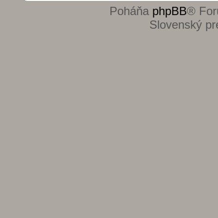
Poháňa
phpBB
® For
Slovenský pre