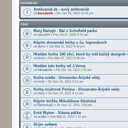
OZNÁMENIA
Antikvariat.sk - nový antikvariát
od
burzaknih
» Štv Okt 28, 2004 10:44 pm
TÉMY
Mary Balogh - Bal v Schofield parku
od
spoon64
» Pon Júl 27, 2020 9:34 am
Kúpim slovenské knihy o čs. legionároch
od
dprvz
» Uto Máj 31, 2022 6:46 pm
Hľadám knihu 100 věcí, ktoré by měl každý designér 
od
Errici
» Pon Mar 07, 2022 2:48 pm
Hledám tyto knihy od J.Verna
od
klimajantar
» Pia Dec 10, 2021 2:32 pm
Kniha svetla - Slovansko-Árijské védy
od
moQ
» Str Nov 24, 2021 9:15 am
Kniha múdrosti Perúna - Slovansko-Árijské védy
od
moQ
» Str Nov 24, 2021 9:13 am
Kúpim knižku Mikulášove šibalstvá
od
BarborkaG
» Str Nov 17, 2021 7:54 pm
Enid Blyton - Slávna päťka
od
andike
» Sob Máj 15, 2010 7:37 pm
šírým světem