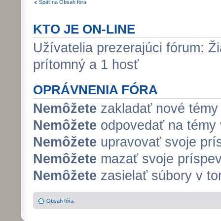
Späť na Obsah fóra
KTO JE ON-LINE
Užívatelia prezerajúci fórum: Ži
prítomný a 1 hosť
OPRÁVNENIA FÓRA
Nemôžete
zakladať nové témy 
Nemôžete
odpovedať na témy v
Nemôžete
upravovať svoje prí
Nemôžete
mazať svoje príspev
Nemôžete
zasielať súbory v to
Obsah fóra