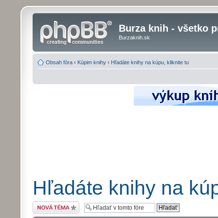
Burza knih - všetko p
Burzaknih.sk
Obsah fóra
‹
Kúpim knihy
‹
Hľadáte knihy na kúpu, kliknite tu
Hľadáte knihy na kúpu
Odoslať novú tému