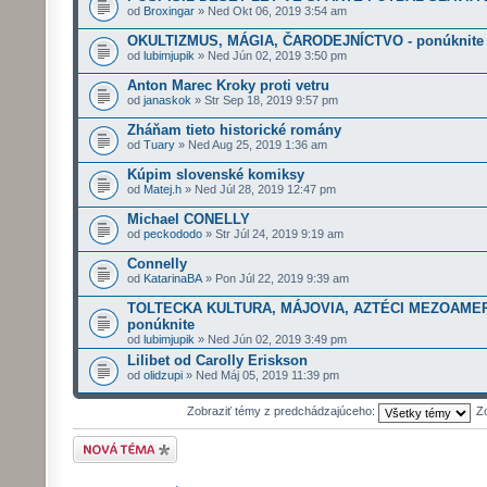
od
Broxingar
» Ned Okt 06, 2019 3:54 am
OKULTIZMUS, MÁGIA, ČARODEJNÍCTVO - ponúknite
od
lubimjupik
» Ned Jún 02, 2019 3:50 pm
Anton Marec Kroky proti vetru
od
janaskok
» Str Sep 18, 2019 9:57 pm
Zháňam tieto historické romány
od
Tuary
» Ned Aug 25, 2019 1:36 am
Kúpim slovenské komiksy
od
Matej.h
» Ned Júl 28, 2019 12:47 pm
Michael CONELLY
od
peckododo
» Str Júl 24, 2019 9:19 am
Connelly
od
KatarinaBA
» Pon Júl 22, 2019 9:39 am
TOLTECKA KULTURA, MÁJOVIA, AZTÉCI MEZOAME
ponúknite
od
lubimjupik
» Ned Jún 02, 2019 3:49 pm
Lilibet od Carolly Eriskson
od
olidzupi
» Ned Máj 05, 2019 11:39 pm
Zobraziť témy z predchádzajúceho:
Z
Odoslať novú tému