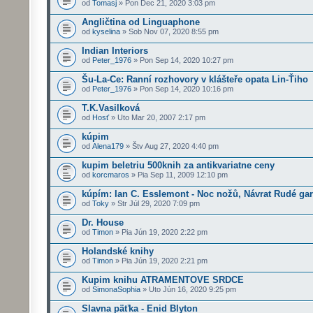
od
Tomasj
» Pon Dec 21, 2020 3:03 pm
Angličtina od Linguaphone
od
kyselina
» Sob Nov 07, 2020 8:55 pm
Indian Interiors
od
Peter_1976
» Pon Sep 14, 2020 10:27 pm
Šu-La-Ce: Ranní rozhovory v klášteře opata Lin-Ťiho
od
Peter_1976
» Pon Sep 14, 2020 10:16 pm
T.K.Vasilková
od
Hosť
» Uto Mar 20, 2007 2:17 pm
kúpim
od
Alena179
» Štv Aug 27, 2020 4:40 pm
kupim beletriu 500knih za antikvariatne ceny
od
korcmaros
» Pia Sep 11, 2009 12:10 pm
kúpím: Ian C. Esslemont - Noc nožů, Návrat Rudé ga
od
Toky
» Str Júl 29, 2020 7:09 pm
Dr. House
od
Timon
» Pia Jún 19, 2020 2:22 pm
Holandské knihy
od
Timon
» Pia Jún 19, 2020 2:21 pm
Kupim knihu ATRAMENTOVE SRDCE
od
SimonaSophia
» Uto Jún 16, 2020 9:25 pm
Slavna päťka - Enid Blyton