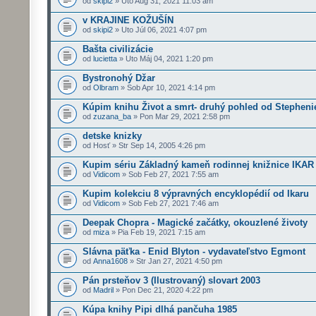
od
skipi2
» Uto Aug 31, 2021 11:03 am
v KRAJINE KOŽUŠÍN
od
skipi2
» Uto Júl 06, 2021 4:07 pm
Bašta civilizácie
od
lucietta
» Uto Máj 04, 2021 1:20 pm
Bystronohý Džar
od
Olbram
» Sob Apr 10, 2021 4:14 pm
Kúpim knihu Život a smrt- druhý pohled od Stepheni
od
zuzana_ba
» Pon Mar 29, 2021 2:58 pm
detske knizky
od Hosť » Str Sep 14, 2005 4:26 pm
Kupim sériu Základný kameň rodinnej knižnice IKAR
od
Vidicom
» Sob Feb 27, 2021 7:55 am
Kupim kolekciu 8 výpravných encyklopédií od Ikaru
od
Vidicom
» Sob Feb 27, 2021 7:46 am
Deepak Chopra - Magické začátky, okouzlené životy
od
miza
» Pia Feb 19, 2021 7:15 am
Slávna päťka - Enid Blyton - vydavateľstvo Egmont
od
Anna1608
» Str Jan 27, 2021 4:50 pm
Pán prsteňov 3 (Ilustrovaný) slovart 2003
od
Madril
» Pon Dec 21, 2020 4:22 pm
Kúpa knihy Pipi dlhá pančuha 1985