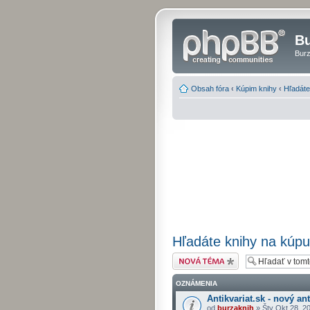
Bu
Burz
Obsah fóra
‹
Kúpim knihy
‹
Hľadáte 
Hľadáte knihy na kúpu, 
Odoslať novú tému
OZNÁMENIA
Antikvariat.sk - nový ant
od
burzaknih
» Štv Okt 28, 2