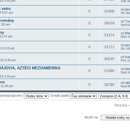
19 3:50 pm
Sob Se
 vetru
od
jan
0
31908
9 9:57 pm
Str Se
é romány
od
Tu
0
30029
1:36 am
Ned Au
sy
od
Mat
0
31374
 12:47 pm
Ned Jú
od
pe
0
31171
19 9:19 am
Str Jú
od
Kat
0
30035
019 9:39 am
Pon Jú
MÁJOVIA, AZTÉCI MEZOAMERIKA
od
lub
0
31580
Ned Jú
19 3:49 pm
son
od
oli
0
30780
 11:39 pm
Ned Má
redchádzajúceho:
Zoradiť podľa
3913 tém 
Skočiť na: