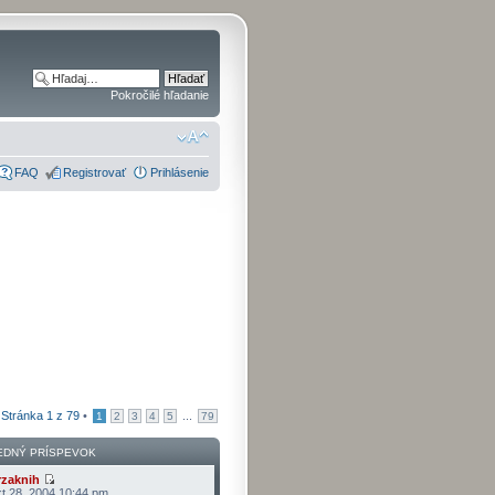
Pokročilé hľadanie
FAQ
Registrovať
Prihlásenie
•
Stránka
1
z
79
•
...
1
2
3
4
5
79
EDNÝ PRÍSPEVOK
rzaknih
t 28, 2004 10:44 pm