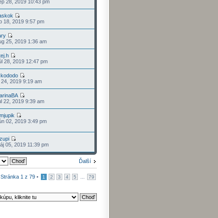
p 28, 2019 10:43 pm
askok
p 18, 2019 9:57 pm
ary
g 25, 2019 1:36 am
ej.h
l 28, 2019 12:47 pm
ckododo
l 24, 2019 9:19 am
arinaBA
l 22, 2019 9:39 am
imjupik
n 02, 2019 3:49 pm
dzupi
j 05, 2019 11:39 pm
Ďalší
•
Stránka
1
z
79
•
...
1
2
3
4
5
79