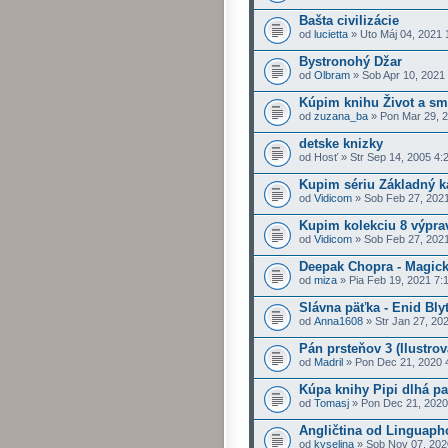
Bašta civilizácie
od
lucietta
» Uto Máj 04, 2021 
Bystronohý Džar
od
Olbram
» Sob Apr 10, 2021
Kúpim knihu Život a sm
od
zuzana_ba
» Pon Mar 29, 
detske knizky
od Hosť » Str Sep 14, 2005 4:
Kupim sériu Základný k
od
Vidicom
» Sob Feb 27, 202
Kupim kolekciu 8 výpra
od
Vidicom
» Sob Feb 27, 202
Deepak Chopra - Magick
od
miza
» Pia Feb 19, 2021 7:
Slávna päťka - Enid Bly
od
Anna1608
» Str Jan 27, 20
Pán prsteňov 3 (Ilustrov
od
Madril
» Pon Dec 21, 2020 
Kúpa knihy Pipi dlhá p
od
Tomasj
» Pon Dec 21, 2020
Angličtina od Linguaph
od
kyselina
» Sob Nov 07, 202