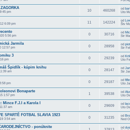
J.ZAGORKA
od
bar
10
460268
 9:45 pm
Uto Ma
od
Lo
11
142224
012 6:09 pm
Štv Ma
vecento
od
Mic
0
30716
020 5:56 pm
Str Ma
tnická Jarmila
od
pio
0
28958
0 12:57 pm
Str Fe
omiku 3
od
Krt
0
29239
:16 pm
Uto Fe
omáš Špidlík - kúpim knihu
od
Ja
0
28147
11:39 am
Str Ja
od
fifl
0
29187
 3:58 pm
Uto Ja
poleonovi Bonaparte
od
Alu
1
39538
15 1:57 pm
Uto De
 Mince F.J.I a Karola I
od
lac
0
29609
11:37 am
Uto De
VE SPARTĚ FOTBAL SLAVIA 1923
od
Bro
0
31235
19 3:54 am
Ned Ok
ČARODEJNÍCTVO - ponúknite
od
dus
1
37813