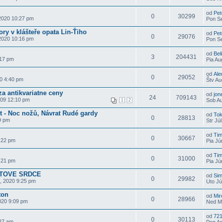
od
Pet
0
30299
2020 10:27 pm
Pon Se
ry v klášteře opata Lin-Ťiho
od
Pet
0
29076
2020 10:16 pm
Pon Se
od
Bel
3
204431
:17 pm
Pia Au
od
Ale
0
29052
0 4:40 pm
Štv Au
za antikvariatne ceny
od
jon
24
709143
009 12:10 pm
Sob Au
1
2
t - Noc nožů, Návrat Rudé gardy
od
To
0
28813
9 pm
Str Jú
od
Ti
0
30667
:22 pm
Pia Jú
od
Ti
0
31000
:21 pm
Pia Jú
NTOVE SRDCE
od
Sim
0
29982
, 2020 9:25 pm
Uto Jú
ton
od
Mir
0
28966
020 9:09 pm
Ned Má
od
72
0
30113
:27 am
Pon Ap