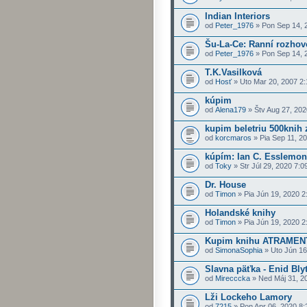
Indian Interiors
od
Peter_1976
» Pon Sep 14, 
Šu-La-Ce: Ranní rozhovo
od
Peter_1976
» Pon Sep 14, 
T.K.Vasilková
od
Hosť
» Uto Mar 20, 2007 2
kúpim
od
Alena179
» Štv Aug 27, 202
kupim beletriu 500knih 
od
korcmaros
» Pia Sep 11, 2
kúpím: Ian C. Esslemon
od
Toky
» Str Júl 29, 2020 7:0
Dr. House
od
Timon
» Pia Jún 19, 2020 2
Holandské knihy
od
Timon
» Pia Jún 19, 2020 2
Kupim knihu ATRAME
od
SimonaSophia
» Uto Jún 16
Slavna päťka - Enid Bly
od
Mirecccka
» Ned Máj 31, 2
Lži Lockeho Lamory
od
7215
» Pon Apr 06, 2020 8