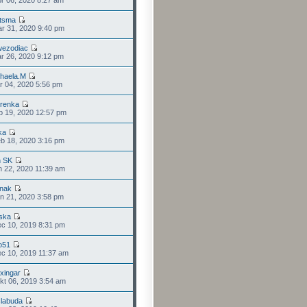
tsma
r 31, 2020 9:40 pm
wezodiac
r 26, 2020 9:12 pm
haela.M
r 04, 2020 5:56 pm
trenka
b 19, 2020 12:57 pm
ka
b 18, 2020 3:16 pm
n SK
n 22, 2020 11:39 am
enak
n 21, 2020 3:58 pm
ska
c 10, 2019 8:31 pm
o51
c 10, 2019 11:37 am
xingar
t 06, 2019 3:54 am
labuda