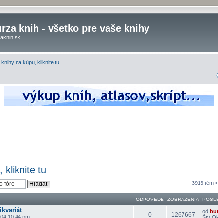
rza knih - všetko pre vaše knihy
aknih.sk
knihy na kúpu, kliknite tu
kliknite tu
3913 tém 
ODPOVEDE
ZOBRAZENIA
POSL
ikvariát
od
bu
0
1267667
004 10:44 pm
Štv Ok