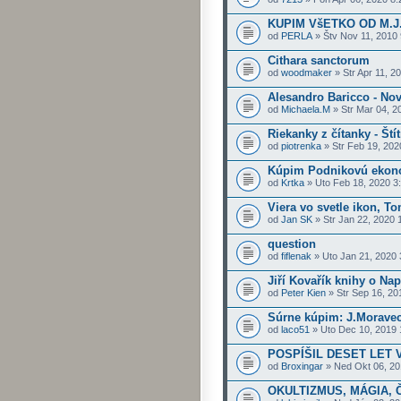
KUPIM VšETKO OD M.
od
PERLA
» Štv Nov 11, 2010
Cithara sanctorum
od
woodmaker
» Str Apr 11, 2
Alesandro Baricco - No
od
Michaela.M
» Str Mar 04, 2
Riekanky z čítanky - Ští
od
piotrenka
» Str Feb 19, 202
Kúpim Podnikovú ekon
od
Krtka
» Uto Feb 18, 2020 3
Viera vo svetle ikon, T
od
Jan SK
» Str Jan 22, 2020 
question
od
fiflenak
» Uto Jan 21, 2020
Jiří Kovařík knihy o Na
od
Peter Kien
» Str Sep 16, 20
Súrne kúpim: J.Moravec:
od
laco51
» Uto Dec 10, 2019 
POSPÍŠIL DESET LET 
od
Broxingar
» Ned Okt 06, 20
OKULTIZMUS, MÁGIA, 