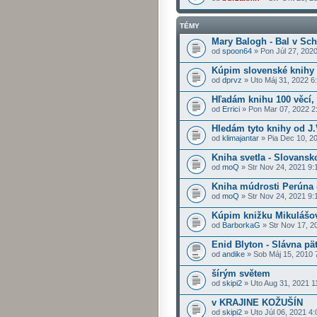
TÉMY
Mary Balogh - Bal v Sch
od
spoon64
» Pon Júl 27, 202
Kúpim slovenské knihy 
od
dprvz
» Uto Máj 31, 2022 6
Hľadám knihu 100 věcí, 
od
Errici
» Pon Mar 07, 2022 2
Hledám tyto knihy od J
od
klimajantar
» Pia Dec 10, 2
Kniha svetla - Slovansk
od
moQ
» Str Nov 24, 2021 9:
Kniha múdrosti Perúna 
od
moQ
» Str Nov 24, 2021 9:
Kúpim knižku Mikulášov
od
BarborkaG
» Str Nov 17, 2
Enid Blyton - Slávna pä
od
andike
» Sob Máj 15, 2010 
šírým světem
od
skipi2
» Uto Aug 31, 2021 1
v KRAJINE KOŽUŠÍN
od
skipi2
» Uto Júl 06, 2021 4