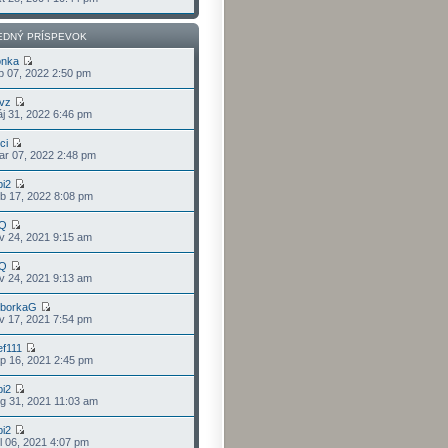
EDNÝ PRÍSPEVOK
onka
p 07, 2022 2:50 pm
vz
j 31, 2022 6:46 pm
ci
r 07, 2022 2:48 pm
pi2
b 17, 2022 8:08 pm
Q
v 24, 2021 9:15 am
Q
v 24, 2021 9:13 am
rborkaG
v 17, 2021 7:54 pm
ef111
p 16, 2021 2:45 pm
pi2
g 31, 2021 11:03 am
pi2
l 06, 2021 4:07 pm