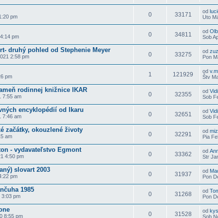
od
luci
0
33171
1:20 pm
Uto Má
od
Ol
0
34811
 4:14 pm
Sob Ap
rt- druhý pohled od Stephenie Meyer
od
zu
0
33275
2021 2:58 pm
Pon Ma
od
v.m
1
121929
26 pm
Štv Ma
ameň rodinnej knižnice IKAR
od
Vid
0
32355
1 7:55 am
Sob Fe
vných encyklopédií od Ikaru
od
Vid
0
32651
1 7:46 am
Sob Fe
é začátky, okouzlené životy
od
miz
0
32291
15 am
Pia Fe
ton - vydavateľstvo Egmont
od
An
0
33362
21 4:50 pm
Str Ja
aný) slovart 2003
od
Mad
0
31937
4:22 pm
Pon De
ančuha 1985
od
To
0
31268
 3:03 pm
Pon De
one
od
kys
0
31528
0 8:55 pm
Sob No