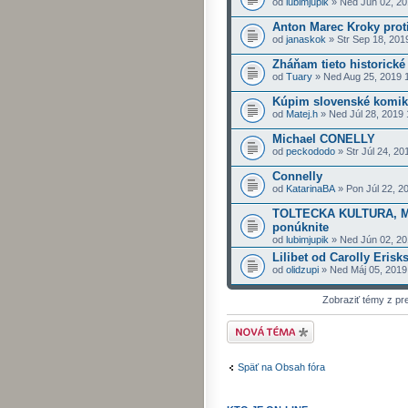
od
lubimjupik
» Ned Jún 02, 20
Anton Marec Kroky proti
od
janaskok
» Str Sep 18, 201
Zháňam tieto historick
od
Tuary
» Ned Aug 25, 2019 
Kúpim slovenské komik
od
Matej.h
» Ned Júl 28, 2019
Michael CONELLY
od
peckododo
» Str Júl 24, 20
Connelly
od
KatarinaBA
» Pon Júl 22, 2
TOLTECKA KULTURA, 
ponúknite
od
lubimjupik
» Ned Jún 02, 20
Lilibet od Carolly Erisk
od
olidzupi
» Ned Máj 05, 2019
Zobraziť témy z p
Odoslať novú tému
Späť na Obsah fóra