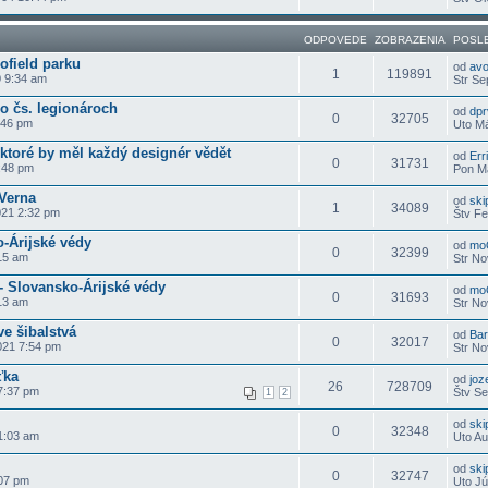
ODPOVEDE
ZOBRAZENIA
POSL
ofield parku
od
av
1
119891
0 9:34 am
Str Se
o čs. legionároch
od
dpr
0
32705
:46 pm
Uto Má
ktoré by měl každý designér vědět
od
Erri
0
31731
:48 pm
Pon Ma
.Verna
od
ski
1
34089
021 2:32 pm
Štv Fe
o-Árijské védy
od
mo
0
32399
15 am
Str No
- Slovansko-Árijské védy
od
mo
0
31693
13 am
Str No
e šibalstvá
od
Ba
0
32017
021 7:54 pm
Str No
ťka
od
joz
26
728709
7:37 pm
Štv Se
1
2
od
ski
0
32348
1:03 am
Uto Au
od
ski
0
32747
:07 pm
Uto Jú