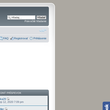
Pokročilé hľadanie
FAQ
Registrovať
Prihlásenie
EDNÝ PRÍSPEVOK
jka29
p 12, 2020 7:09 pm
dler