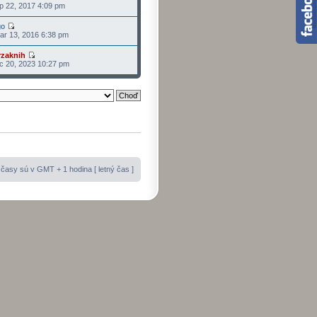
p 22, 2017 4:09 pm
go
r 13, 2016 6:38 pm
rzaknih
c 20, 2023 10:27 pm
časy sú v GMT + 1 hodina [ letný čas ]