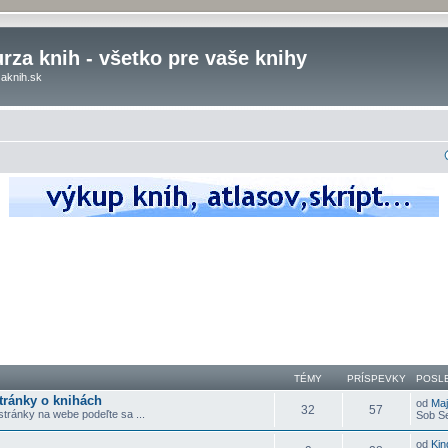
rza knih - všetko pre vaše knihy
aknih.sk
TÉMY
PRÍSPEVKY
POSL
tránky o knihách
od
Ma
32
57
stránky na webe podeľte sa ...
Sob Se
od
Kin