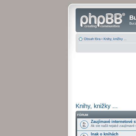
Bu
Burz
Obsah fóra
‹
Knihy, knižky ...
Knihy, knižky ...
FÓRUM
Zaujímavé internetové s
Ak ste našli nejaké zaujímavé 
Inak o knihách