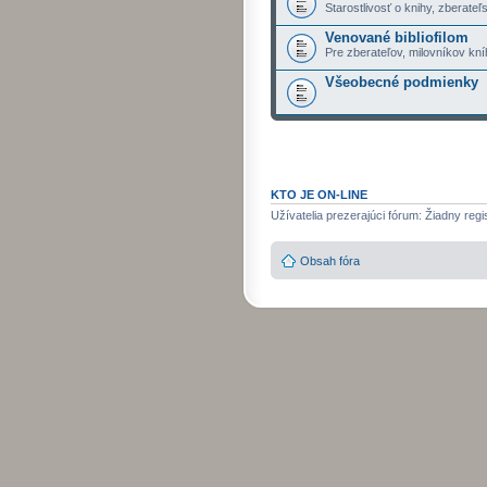
Starostlivosť o knihy, zberateľs
Venované bibliofilom
Pre zberateľov, milovníkov kní
Všeobecné podmienky
KTO JE ON-LINE
Užívatelia prezerajúci fórum: Žiadny regi
Obsah fóra