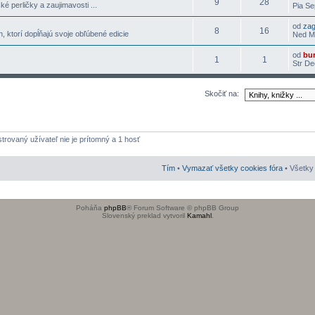
9
28
ké perličky a zaujimavosti ...
Pia Se
od
za
8
16
h, ktorí dopĺňajú svoje obľúbené edicie
Ned Ma
od
bu
1
1
Str De
Skočiť na:
strovaný užívateľ nie je prítomný a 1 hosť
Tím
•
Vymazať všetky cookies fóra
• Všetky 
Poháňa
phpBB
® Forum Software © phpBB Group
Slovenský preklad vytvoril
Kamahl
.