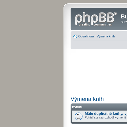
Bu
Burz
Obsah fóra
‹
Výmena kníh
Výmena kníh
FÓRUM
Máte duplicitné knihy, v
Pokiaľ ste sa rozhodli vymeniť k