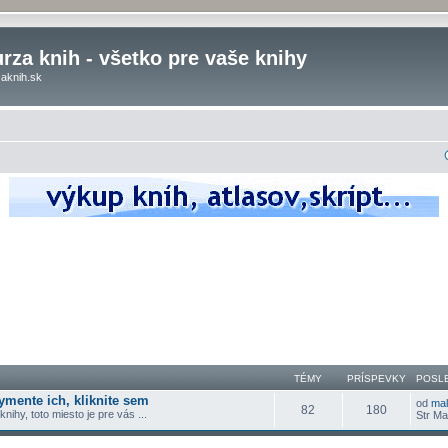
rza knih - všetko pre vaše knihy
aknih.sk
TÉMY
PRÍSPEVKY
POSL
ymente ich, kliknite sem
od
ma
82
180
nihy, toto miesto je pre vás ...
Str Ma