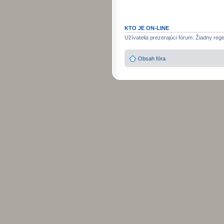
KTO JE ON-LINE
Užívatelia prezerajúci fórum: Žiadny regi
Obsah fóra