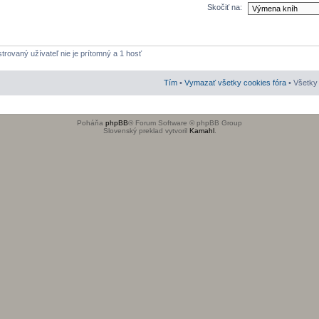
Skočiť na:
strovaný užívateľ nie je prítomný a 1 hosť
Tím
•
Vymazať všetky cookies fóra
• Všetky 
Poháňa
phpBB
® Forum Software © phpBB Group
Slovenský preklad vytvoril
Kamahl
.