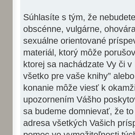
Súhlasíte s tým, že nebudete
obscénne, vulgárne, ohovára
sexuálne orientované príspev
materiál, ktorý môže porušov
ktorej sa nachádzate Vy či v
všetko pre vaše knihy” aleb
konanie môže viesť k okamži
upozornením Vášho poskytova
sa budeme domnievať, že to
adresa všetkých Vašich prí
pomoc vo vymožiteľnosti týc