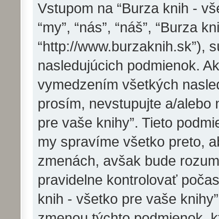
Vstupom na “Burza knih - vše
“my”, “nás”, “náš”, “Burza kn
“http://www.burzaknih.sk”),
nasledujúcich podmienok. Ak
vymedzením všetkých nasled
prosím, nevstupujte a/alebo 
pre vaše knihy”. Tieto pod
my spravíme všetko preto, a
zmenách, avšak bude rozumn
pravidelne kontrolovať poča
knih - všetko pre vaše knihy
zmenou týchto podmienok, kt