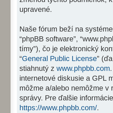
upravené.
Naše fórum beží na systéme ph
“phpBB software”, “www.php
tímy”), čo je elektronický 
“
General Public License
” (ďa
stiahnutý z
www.phpbb.com
internetové diskusie a GPL m
môžme a/alebo nemôžme v r
správy. Pre ďalšie informáci
https://www.phpbb.com/
.