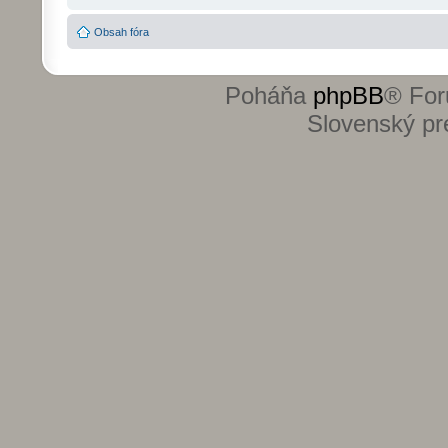
Obsah fóra
Poháňa
phpBB
® For
Slovenský pre