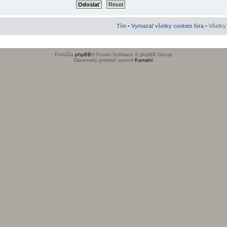
Tím
•
Vymazať všetky cookies fóra
• Všetky 
Poháňa
phpBB
® Forum Software © phpBB Group
Slovenský preklad vytvoril
Kamahl
.