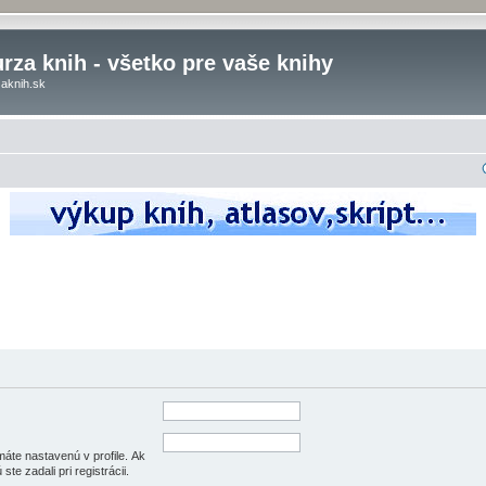
rza knih - všetko pre vaše knihy
aknih.sk
áte nastavenú v profile. Ak
 ste zadali pri registrácii.