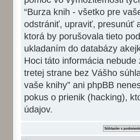
“Burza knih - všetko pre va
odstrániť, upraviť, presunúť
ktorá by porušovala tieto pod
ukladaním do databázy akejko
Hoci táto informácia nebude
tretej strane bez Vášho súhla
vaše knihy” ani phpBB nene
pokus o prienik (hacking), kt
údajov.