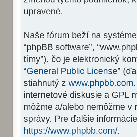
upravené.
Naše fórum beží na systéme ph
“phpBB software”, “www.php
tímy”), čo je elektronický 
“
General Public License
” (ďa
stiahnutý z
www.phpbb.com
internetové diskusie a GPL m
môžme a/alebo nemôžme v r
správy. Pre ďalšie informáci
https://www.phpbb.com/
.