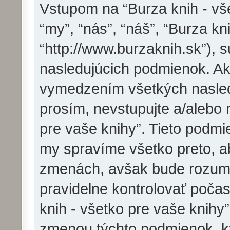
Vstupom na “Burza knih - vše
“my”, “nás”, “náš”, “Burza kn
“http://www.burzaknih.sk”),
nasledujúcich podmienok. Ak
vymedzením všetkých nasled
prosím, nevstupujte a/alebo 
pre vaše knihy”. Tieto pod
my spravíme všetko preto, a
zmenách, avšak bude rozumn
pravidelne kontrolovať poča
knih - všetko pre vaše knihy
zmenou týchto podmienok, kt