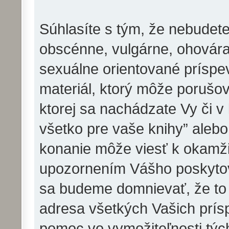
Súhlasíte s tým, že nebudete
obscénne, vulgárne, ohovára
sexuálne orientované príspev
materiál, ktorý môže porušov
ktorej sa nachádzate Vy či v
všetko pre vaše knihy” aleb
konanie môže viesť k okamži
upozornením Vášho poskytova
sa budeme domnievať, že to
adresa všetkých Vašich prí
pomoc vo vymožiteľnosti týc