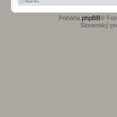
Obsah fóra
Poháňa
phpBB
® For
Slovenský pre