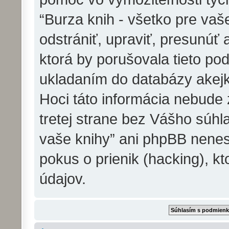
“Burza knih - všetko pre va
odstrániť, upraviť, presunúť
ktorá by porušovala tieto pod
ukladaním do databázy akejko
Hoci táto informácia nebude
tretej strane bez Vášho súhla
vaše knihy” ani phpBB nene
pokus o prienik (hacking), kt
údajov.