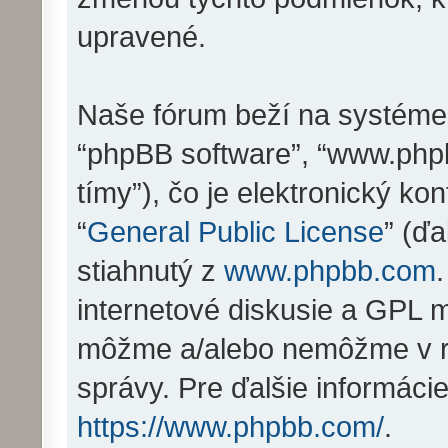
upravené.
Naše fórum beží na systéme ph
“phpBB software”, “www.php
tímy”), čo je elektronický 
“
General Public License
” (ďa
stiahnutý z
www.phpbb.com
internetové diskusie a GPL m
môžme a/alebo nemôžme v r
správy. Pre ďalšie informáci
https://www.phpbb.com/
.