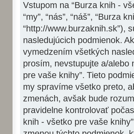
Vstupom na “Burza knih - vše
“my”, “nás”, “náš”, “Burza kn
“http://www.burzaknih.sk”),
nasledujúcich podmienok. Ak
vymedzením všetkých nasled
prosím, nevstupujte a/alebo 
pre vaše knihy”. Tieto pod
my spravíme všetko preto, a
zmenách, avšak bude rozumn
pravidelne kontrolovať poča
knih - všetko pre vaše knihy
zmenou týchto podmienok, kt