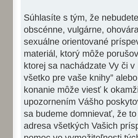
Súhlasíte s tým, že nebudete
obscénne, vulgárne, ohovára
sexuálne orientované príspev
materiál, ktorý môže porušov
ktorej sa nachádzate Vy či v
všetko pre vaše knihy” aleb
konanie môže viesť k okamži
upozornením Vášho poskytova
sa budeme domnievať, že to
adresa všetkých Vašich prí
pomoc vo vymožiteľnosti týc