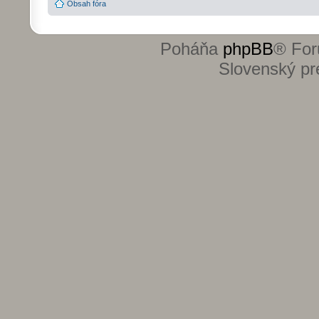
Obsah fóra
Poháňa
phpBB
® For
Slovenský pre