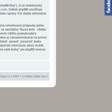
hpBB tímy”), čo je elektronický
b.com
. Softvér phpBB umožňuje
ebo správy. Pre ďalšie informácie
álne orientované príspevky alebo
ej sa nachádza “Burza knih - všetko
rnením Vášho poskytovateľa
spevkov je zaznamenávaná na pomoc
trániť, upraviť, presunúť alebo
koľvek informácie, ktorú vložíte.
 pre vaše knihy” ani phpBB nenesú
časy sú v GMT + 1 hodina [ letný čas ]