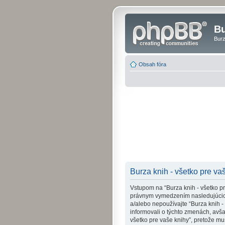
Bu
Burz
Obsah fóra
Burza knih - všetko pre vaš
Vstupom na “Burza knih - všetko pre 
právnym vymedzením nasledujúcich
a/alebo nepoužívajte “Burza knih 
informovali o týchto zmenách, avš
všetko pre vaše knihy”, pretože m