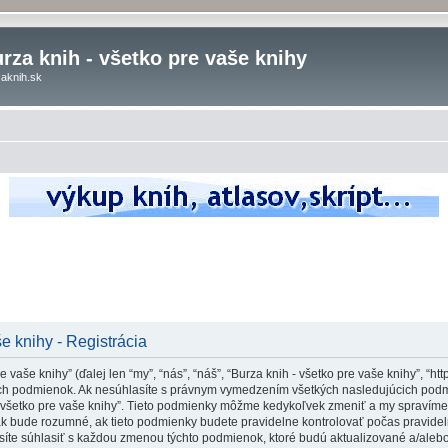
rza knih - všetko pre vaše knihy
aknih.sk
e knihy - Registrácia
vaše knihy” (ďalej len “my”, “nás”, “náš”, “Burza knih - všetko pre vaše knihy”, “htt
 podmienok. Ak nesúhlasíte s právnym vymedzením všetkých nasledujúcich podmi
- všetko pre vaše knihy”. Tieto podmienky môžme kedykoľvek zmeniť a my spravíme
ak bude rozumné, ak tieto podmienky budete pravidelne kontrolovať počas pravidel
usíte súhlasiť s každou zmenou týchto podmienok, ktoré budú aktualizované a/aleb