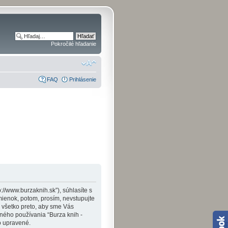
Pokročilé hľadanie
FAQ
Prihlásenie
p://www.burzaknih.sk”), súhlasíte s
enok, potom, prosím, nevstupujte
 všetko preto, aby sme Vás
ného používania “Burza knih -
o upravené.