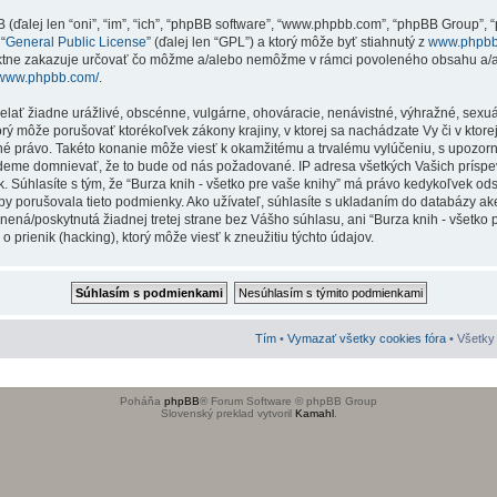
ďalej len “oni”, “im”, “ich”, “phpBB software”, “www.phpbb.com”, “phpBB Group”, “p
“
General Public License
” (ďalej len “GPL”) a ktorý môže byť stiahnutý z
www.phpb
iktne zakazuje určovať čo môžme a/alebo nemôžme v rámci povoleného obsahu a/al
//www.phpbb.com/
.
ielať žiadne urážlivé, obscénne, vulgárne, ohováracie, nenávistné, výhražné, sexu
torý môže porušovať ktorékoľvek zákony krajiny, v ktorej sa nachádzate Vy či v ktor
né právo. Takéto konanie môže viesť k okamžitému a trvalému vylúčeniu, s upozo
budeme domnievať, že to bude od nás požadované. IP adresa všetkých Vašich prí
. Súhlasíte s tým, že “Burza knih - všetko pre vaše knihy” má právo kedykoľvek ods
y porušovala tieto podmienky. Ako užívateľ, súhlasíte s ukladaním do databázy akej
nená/poskytnutá žiadnej tretej strane bez Vášho súhlasu, ani “Burza knih - všetko
prienik (hacking), ktorý môže viesť k zneužitiu týchto údajov.
Tím
•
Vymazať všetky cookies fóra
• Všetky 
Poháňa
phpBB
® Forum Software © phpBB Group
Slovenský preklad vytvoril
Kamahl
.