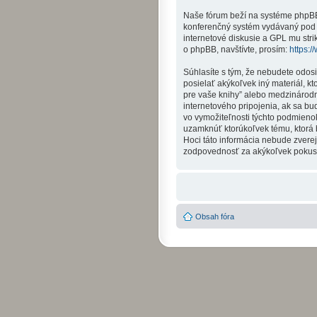
Naše fórum beží na systéme phpBB (
konferenčný systém vydávaný pod 
internetové diskusie a GPL mu str
o phpBB, navštívte, prosím:
https:
Súhlasíte s tým, že nebudete odos
posielať akýkoľvek iný materiál, k
pre vaše knihy” alebo medzinárod
internetového pripojenia, ak sa 
vo vymožiteľnosti týchto podmienok
uzamknúť ktorúkoľvek tému, ktorá b
Hoci táto informácia nebude zverej
zodpovednosť za akýkoľvek pokus o 
Obsah fóra