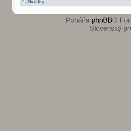
Obsah fóra
Poháňa
phpBB
® For
Slovenský pre