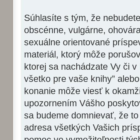
Súhlasíte s tým, že nebudete
obscénne, vulgárne, ohovára
sexuálne orientované príspev
materiál, ktorý môže porušov
ktorej sa nachádzate Vy či v
všetko pre vaše knihy” aleb
konanie môže viesť k okamži
upozornením Vášho poskytova
sa budeme domnievať, že to
adresa všetkých Vašich prí
pomoc vo vymožiteľnosti týc