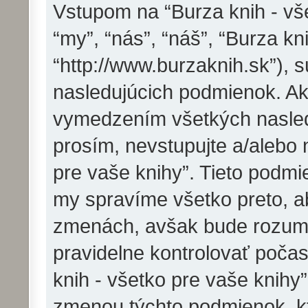
Vstupom na “Burza knih - vše
“my”, “nás”, “náš”, “Burza kn
“http://www.burzaknih.sk”),
nasledujúcich podmienok. Ak
vymedzením všetkých nasled
prosím, nevstupujte a/alebo 
pre vaše knihy”. Tieto pod
my spravíme všetko preto, a
zmenách, avšak bude rozumn
pravidelne kontrolovať poča
knih - všetko pre vaše knihy
zmenou týchto podmienok, kt