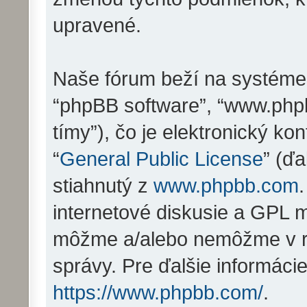
upravené.
Naše fórum beží na systéme ph
“phpBB software”, “www.php
tímy”), čo je elektronický 
“
General Public License
” (ďa
stiahnutý z
www.phpbb.com
internetové diskusie a GPL m
môžme a/alebo nemôžme v r
správy. Pre ďalšie informáci
https://www.phpbb.com/
.