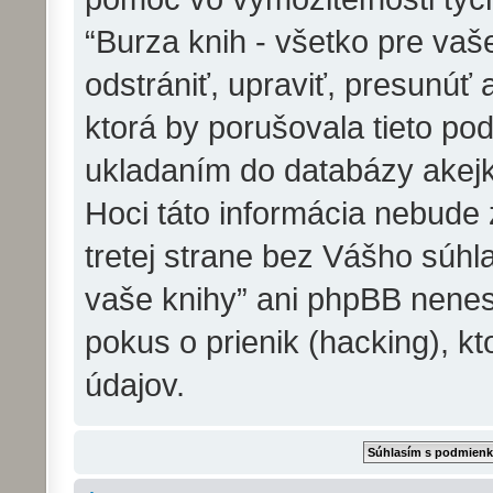
“Burza knih - všetko pre va
odstrániť, upraviť, presunúť
ktorá by porušovala tieto pod
ukladaním do databázy akejko
Hoci táto informácia nebude
tretej strane bez Vášho súhla
vaše knihy” ani phpBB nene
pokus o prienik (hacking), kt
údajov.