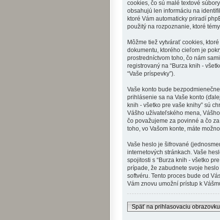
cookies, čo sú malé textové súbor
obsahujú len informáciu na identifi
ktoré Vám automaticky priradí phpBB
použitý na rozpoznanie, ktoré témy
Môžme tiež vytvárať cookies, ktoré
dokumentu, ktorého cieľom je pokr
prostredníctvom toho, čo nám sami
registrovaný na “Burza knih - všetk
“Vaše príspevky”).
Vaše konto bude bezpodmienečne o
prihlásenie sa na Vaše konto (ďale
knih - všetko pre vaše knihy” sú c
Vášho užívateľského mena, Vášho h
čo považujeme za povinné a čo za 
toho, vo Vašom konte, máte možnos
Vaše heslo je šifrované (jednosme
internetových stránkach. Vaše hesl
spojitosti s “Burza knih - všetko 
prípade, že zabudnete svoje heslo
softvéru. Tento proces bude od Vá
Vám znovu umožní prístup k Vášmu
Späť na prihlasovaciu obrazovku