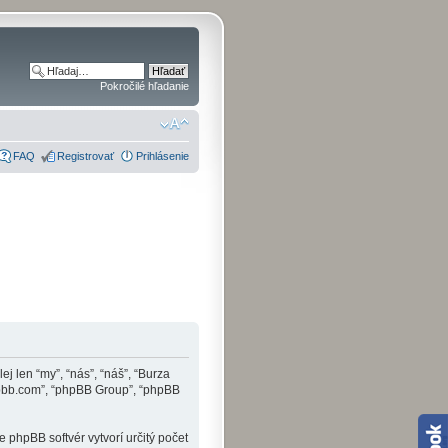
Pokročilé hľadanie
FAQ
Registrovať
Prihlásenie
j len “my”, “nás”, “náš”, “Burza
.phpbb.com”, “phpBB Group”, “phpBB
phpBB softvér vytvorí určitý počet