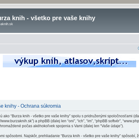
rza knih - všetko pre vaše knihy
aknih.sk
še knihy - Ochrana súkromia
 ako “Burza knih - všetko pre vaše knihy” spolu s pridruženými spoločnosťami (ďale
p://www.burzaknih.sk”) a phpBB (ďalej len “oni”, “ich”, “im”, “phpBB softvér”, “www
zhromaždené počas akéhokoľvek spojenia s Vami (ďalej len “Vaše údaje”).
spôsobmi. Najskôr, prehliadanie “Burza knih - všetko pre vaše knihy” spôsobí, že 