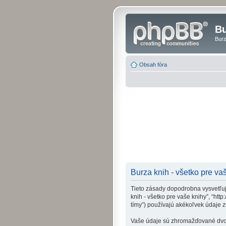
Bu
Burz
Obsah fóra
Burza knih - všetko pre va
Tieto zásady dopodrobna vysvetľujú
knih - všetko pre vaše knihy”, “htt
tímy”) používajú akékoľvek údaje 
Vaše údaje sú zhromažďované dvomi 