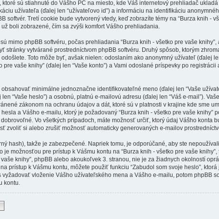
y, ktoré sú stiahnuté do Vášho PC na miesto, kde Váš internetový prehliadač uklad
káciu užívateľa (ďalej len “užívateľovo id”) a informáciu na identifikáciu anonymného
 softvér. Tretí cookie bude vytvorený vtedy, keď zobrazíte témy na “Burza knih - vš
 už boli zobrazené, čím sa zvýši komfort Vášho prehliadania.
 sú mimo phpBB softvéru, počas prehliadania “Burza knih - všetko pre vaše knihy”,
yť stránky vytvárané prostredníctvom phpBB softvéru. Druhý spôsob, ktorým zhro
 odošlete. Toto môže byť, avšak nielen: odoslaním ako anonymný užívateľ (ďalej l
o pre vaše knihy” (ďalej len “Vaše konto”) a Vami odoslané príspevky po registrácii 
bsahovať minimálne jednoznačne identifikovateľné meno (ďalej len “Vaše užívat
j len “Vaše heslo”) a osobnú, platnú e-mailovú adresu (ďalej len “Váš e-mail”). Va
hránené zákonom na ochranu údajov a dát, ktoré sú v platnosti v krajine kde sme u
esla a Vášho e-mailu, ktorý je požadovaný “Burza knih - všetko pre vaše knihy” po
dobrovoľné. Vo všetkých prípadoch, máte možnosť určiť, ktorý údaj Vášho konta 
ť zvoliť si alebo zrušiť možnosť automaticky generovaných e-mailov prostredníct
rný hash), takže je zabezpečené. Napriek tomu, je odporúčané, aby ste nepoužíval
o je možnosťou pre prístup k Vášmu kontu na “Burza knih - všetko pre vaše knihy”, t
pre vaše knihy”, phpBB alebo akoukoľvek 3. stranou, nie je za žiadnych okolností op
 na prístup k Vášmu kontu, môžete použiť funkciu “Zabudol som svoje heslo”, ktorá
s vyžadovať vloženie Vášho užívateľského mena a Vášho e-mailu, potom phpBB sof
 kontu.