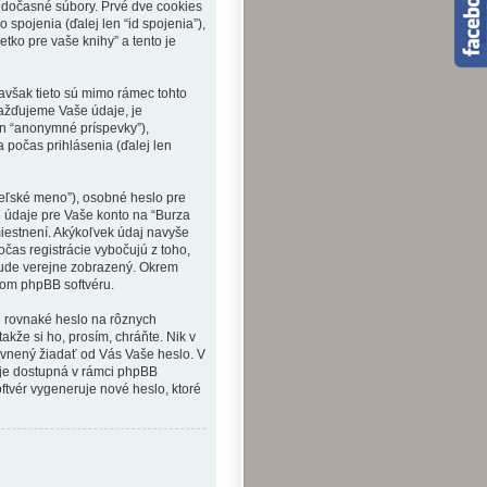
á dočasné súbory. Prvé dve cookies
 spojenia (ďalej len “id spojenia”),
etko pre vaše knihy” a tento je
 avšak tieto sú mimo rámec tohto
mažďujeme Vaše údaje, je
en “anonymné príspevky”),
a počas prihlásenia (ďalej len
eľské meno”), osobné heslo pre
še údaje pre Vaše konto na “Burza
miestnení. Akýkoľvek údaj navyše
čas registrácie vybočujú z toho,
bude verejne zobrazený. Okrem
vom phpBB softvéru.
i rovnaké heslo na rôznych
akže si ho, prosím, chráňte. Nik v
rávnený žiadať od Vás Vaše heslo. V
 je dostupná v rámci phpBB
tvér vygeneruje nové heslo, ktoré