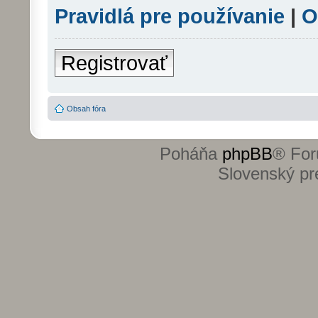
Pravidlá pre používanie
|
O
Registrovať
Obsah fóra
Poháňa
phpBB
® For
Slovenský pre