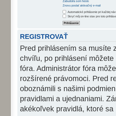
Zabudol/a som heslo
Znovu poslať aktivačný e-mail
Automatické prihlásenie pri každej ná
Skryť môj on-line stav pre toto prihláse
REGISTROVAŤ
Pred prihlásením sa musíte z
chvíľu, po prihlásení môžete
fóra. Administrátor fóra môž
rozšírené právomoci. Pred reg
oboznámili s našimi podmienk
pravidlami a ujednaniami. Zár
akékoľvek pravidlá, ktoré sa 