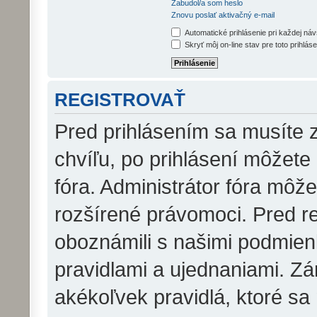
Zabudol/a som heslo
Znovu poslať aktivačný e-mail
Automatické prihlásenie pri každej ná
Skryť môj on-line stav pre toto prihláse
REGISTROVAŤ
Pred prihlásením sa musíte z
chvíľu, po prihlásení môžete
fóra. Administrátor fóra môž
rozšírené právomoci. Pred reg
oboznámili s našimi podmienk
pravidlami a ujednaniami. Zár
akékoľvek pravidlá, ktoré sa 