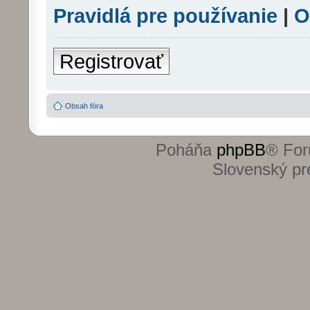
Pravidlá pre používanie
|
O
Registrovať
Obsah fóra
Poháňa
phpBB
® For
Slovenský pre