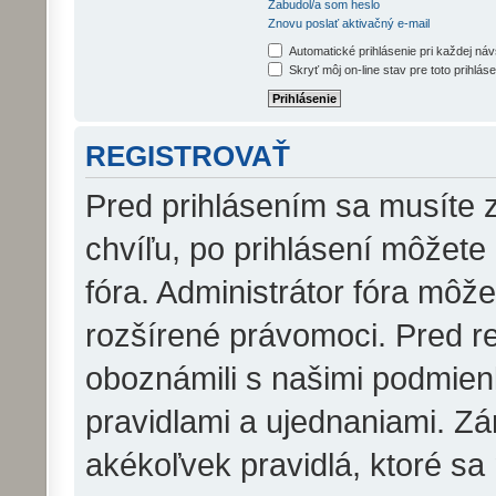
Zabudol/a som heslo
Znovu poslať aktivačný e-mail
Automatické prihlásenie pri každej ná
Skryť môj on-line stav pre toto prihláse
REGISTROVAŤ
Pred prihlásením sa musíte z
chvíľu, po prihlásení môžete
fóra. Administrátor fóra môž
rozšírené právomoci. Pred reg
oboznámili s našimi podmienk
pravidlami a ujednaniami. Zár
akékoľvek pravidlá, ktoré sa 