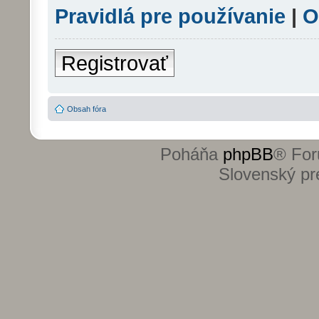
Pravidlá pre používanie
|
O
Registrovať
Obsah fóra
Poháňa
phpBB
® For
Slovenský pre