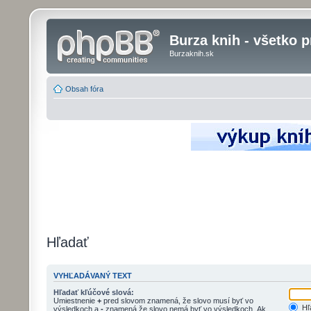
Burza knih - všetko p
Burzaknih.sk
Obsah fóra
Hľadať
VYHĽADÁVANÝ TEXT
Hľadať kľúčové slová:
Umiestnenie
+
pred slovom znamená, že slovo musí byť vo
Hľa
výsledkoch a
-
znamená že slovo nemá byť vo výsledkoch. Ak