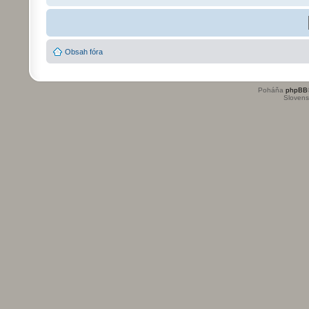
Obsah fóra
Poháňa
phpBB
Slovensk