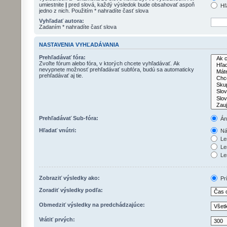
umiestnite
|
pred slová, každý výsledok bude obsahovať aspoň
Hľ
jedno z nich. Použitím * nahradíte časť slova
Vyhľadať autora:
Zadaním * nahradíte časť slova
NASTAVENIA VYHĽADÁVANIA
Prehľadávať fóra:
Zvoľte fórum alebo fóra, v ktorých chcete vyhľadávať. Ak
nevypnete možnosť prehľadávať subfóra, budú sa automaticky
prehľadávať aj tie.
Prehľadávať Sub-fóra:
Án
Hľadať vnútri:
Náz
Len
Le
Len
Zobraziť výsledky ako:
Pr
Zoradiť výsledky podľa:
Obmedziť výsledky na predchádzajúce:
Vrátiť prvých: