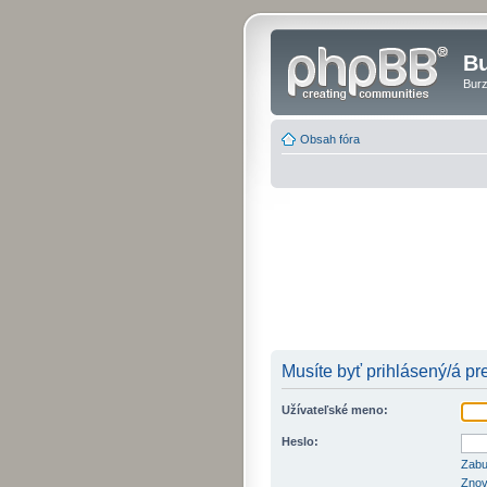
Bu
Burz
Obsah fóra
Musíte byť prihlásený/á pr
Užívateľské meno:
Heslo:
Zabu
Znov