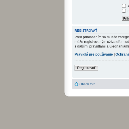
A
S
REGISTROVAŤ
Pred prihlásením sa musíte zaregist
môže registrovaným užívateľom udel
s ďalšími pravidlami a ujednaniami. 
Pravidlá pre používanie
|
Ochrana
Registrovať
Obsah fóra