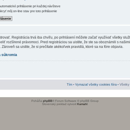
utomatické prihlásenie pri každej návšteve
kryť môj on-line stav pre toto prihlásenie
rovať. Registrácia trvá iba chvíľu, po prihlásení môžete začať využívať všetky služb
iť rozšírené právomoci. Pred registráciou sa uistite, že ste sa oboznámili s našim
Zároveň sa uistite, že si prečítate akékoľvek pravidlá, ktoré sa na fóre objavia.
 súkromia
Tím
•
Vymazať všetky cookies fóra
• Všetky 
Poháňa
phpBB
® Forum Software © phpBB Group
Slovenský preklad vytvoril
Kamahl
.