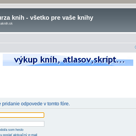
rza knih - všetko pre vaše knihy
aknih.sk
e pridanie odpovede v tomto fóre.
dol/a som heslo
u poslať aktivačný e-mail