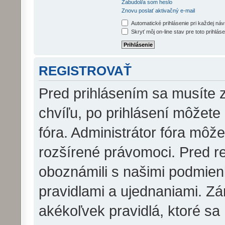
Zabudol/a som heslo
Znovu poslať aktivačný e-mail
Automatické prihlásenie pri každej ná
Skryť môj on-line stav pre toto prihláse
REGISTROVAŤ
Pred prihlásením sa musíte z
chvíľu, po prihlásení môžete
fóra. Administrátor fóra môž
rozšírené právomoci. Pred reg
oboznámili s našimi podmienk
pravidlami a ujednaniami. Zár
akékoľvek pravidlá, ktoré sa 