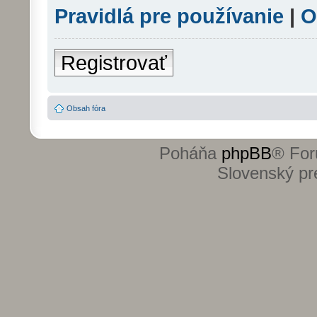
Pravidlá pre používanie
|
O
Registrovať
Obsah fóra
Poháňa
phpBB
® For
Slovenský pre