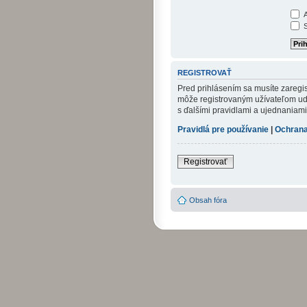
A
S
REGISTROVAŤ
Pred prihlásením sa musíte zaregist
môže registrovaným užívateľom udel
s ďalšími pravidlami a ujednaniami. 
Pravidlá pre používanie
|
Ochrana
Registrovať
Obsah fóra