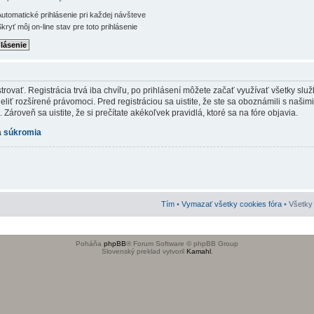
utomatické prihlásenie pri každej návšteve
kryť môj on-line stav pre toto prihlásenie
rovať. Registrácia trvá iba chvíľu, po prihlásení môžete začať využívať všetky služb
iť rozšírené právomoci. Pred registráciou sa uistite, že ste sa oboznámili s našim
Zároveň sa uistite, že si prečítate akékoľvek pravidlá, ktoré sa na fóre objavia.
 súkromia
Tím
•
Vymazať všetky cookies fóra
• Všetky 
Poháňa
phpBB
® Forum Software © phpBB Group
Slovenský preklad vytvoril
Kamahl
.