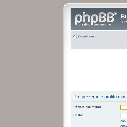
Bu
Burz
Obsah fóra
Pre prezeranie profilu musí
Užívateľské meno:
Heslo:
Zabu
Znov