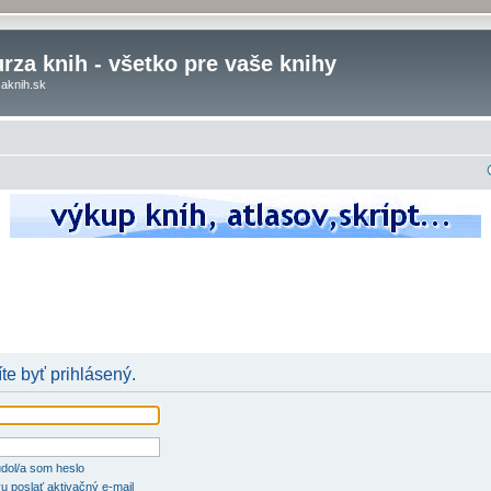
rza knih - všetko pre vaše knihy
aknih.sk
te byť prihlásený.
dol/a som heslo
u poslať aktivačný e-mail