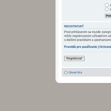
A
S
REGISTROVAŤ
Pred prihlásením sa musíte zaregist
môže registrovaným užívateľom udel
s ďalšími pravidlami a ujednaniami. 
Pravidlá pre používanie
|
Ochrana
Registrovať
Obsah fóra