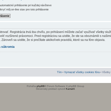
utomatické prihlásenie pri každej návšteve
kryť môj on-line stav pre toto prihlásenie
rovať. Registrácia trvá iba chvíľu, po prihlásení môžete začať využívať všetky služb
iť rozšírené právomoci. Pred registráciou sa uistite, že ste sa oboznámili s našim
Zároveň sa uistite, že si prečítate akékoľvek pravidlá, ktoré sa na fóre objavia.
 súkromia
Tím
•
Vymazať všetky cookies fóra
• Všetky 
Poháňa
phpBB
® Forum Software © phpBB Group
Slovenský preklad vytvoril
Kamahl
.