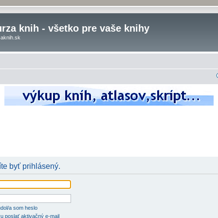
rza knih - všetko pre vaše knihy
aknih.sk
te byť prihlásený.
dol/a som heslo
u poslať aktivačný e-mail