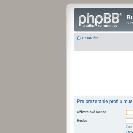
Bu
Burz
Obsah fóra
Pre prezeranie profilu musí
Užívateľské meno:
Heslo:
Zabu
Znov