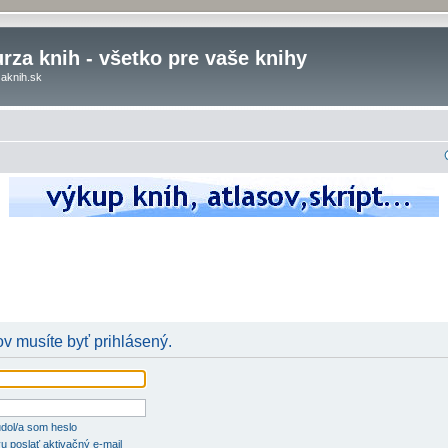
rza knih - všetko pre vaše knihy
aknih.sk
v musíte byť prihlásený.
dol/a som heslo
u poslať aktivačný e-mail