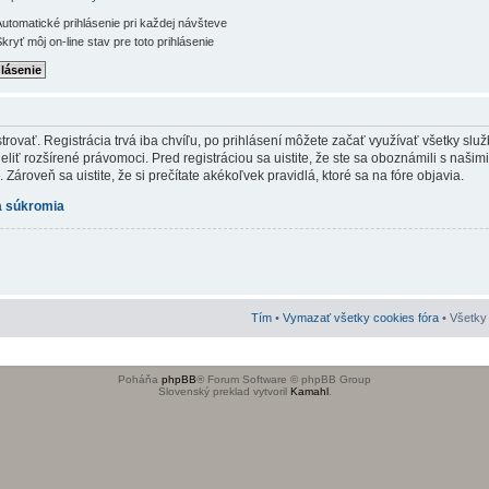
utomatické prihlásenie pri každej návšteve
kryť môj on-line stav pre toto prihlásenie
rovať. Registrácia trvá iba chvíľu, po prihlásení môžete začať využívať všetky služb
iť rozšírené právomoci. Pred registráciou sa uistite, že ste sa oboznámili s našim
Zároveň sa uistite, že si prečítate akékoľvek pravidlá, ktoré sa na fóre objavia.
 súkromia
Tím
•
Vymazať všetky cookies fóra
• Všetky 
Poháňa
phpBB
® Forum Software © phpBB Group
Slovenský preklad vytvoril
Kamahl
.