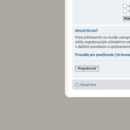
A
S
REGISTROVAŤ
Pred prihlásením sa musíte zaregist
môže registrovaným užívateľom udel
s ďalšími pravidlami a ujednaniami. 
Pravidlá pre používanie
|
Ochrana
Registrovať
Obsah fóra