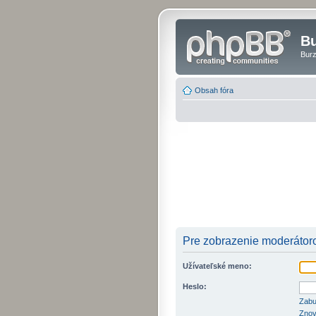
Bu
Burz
Obsah fóra
Pre zobrazenie moderátoro
Užívateľské meno:
Heslo:
Zabu
Znov