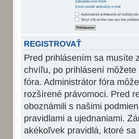
Zabudol/a som heslo
Znovu poslať aktivačný e-mail
Automatické prihlásenie pri každej ná
Skryť môj on-line stav pre toto prihláse
REGISTROVAŤ
Pred prihlásením sa musíte z
chvíľu, po prihlásení môžete
fóra. Administrátor fóra môž
rozšírené právomoci. Pred reg
oboznámili s našimi podmienk
pravidlami a ujednaniami. Zár
akékoľvek pravidlá, ktoré sa 