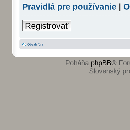
Pravidlá pre používanie
|
O
Registrovať
Obsah fóra
Poháňa
phpBB
® For
Slovenský pre