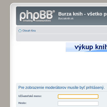
Burza knih - všetko p
Burzaknih.sk
Obsah fóra
Pre zobrazenie moderátorov musíte byť prihlásený.
Užívateľské meno:
Heslo: