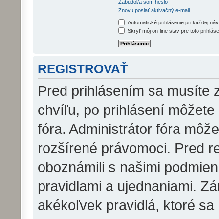
Zabudol/a som heslo
Znovu poslať aktivačný e-mail
Automatické prihlásenie pri každej ná
Skryť môj on-line stav pre toto prihláse
REGISTROVAŤ
Pred prihlásením sa musíte z
chvíľu, po prihlásení môžete
fóra. Administrátor fóra môž
rozšírené právomoci. Pred reg
oboznámili s našimi podmienk
pravidlami a ujednaniami. Zár
akékoľvek pravidlá, ktoré sa 