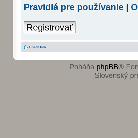
Pravidlá pre používanie
|
O
Registrovať
Obsah fóra
Poháňa
phpBB
® For
Slovenský pre