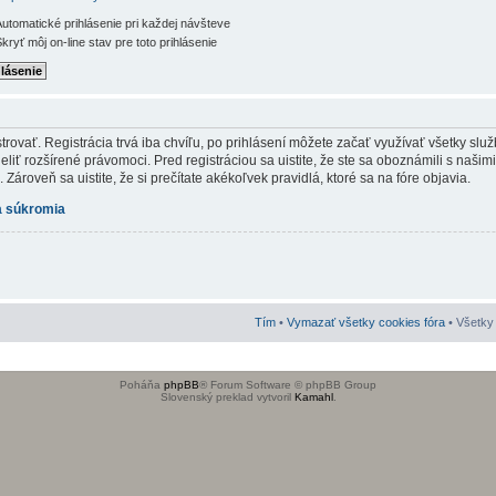
utomatické prihlásenie pri každej návšteve
kryť môj on-line stav pre toto prihlásenie
rovať. Registrácia trvá iba chvíľu, po prihlásení môžete začať využívať všetky služb
iť rozšírené právomoci. Pred registráciou sa uistite, že ste sa oboznámili s našim
Zároveň sa uistite, že si prečítate akékoľvek pravidlá, ktoré sa na fóre objavia.
 súkromia
Tím
•
Vymazať všetky cookies fóra
• Všetky 
Poháňa
phpBB
® Forum Software © phpBB Group
Slovenský preklad vytvoril
Kamahl
.