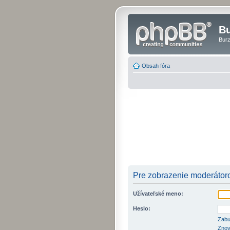
Bu
Burz
Obsah fóra
Pre zobrazenie moderátoro
Užívateľské meno:
Heslo:
Zabu
Znov