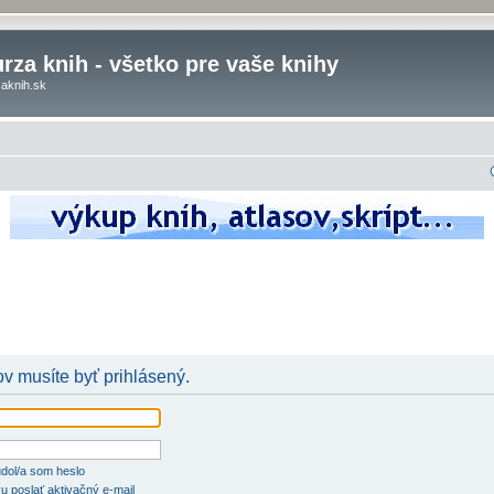
rza knih - všetko pre vaše knihy
aknih.sk
v musíte byť prihlásený.
dol/a som heslo
u poslať aktivačný e-mail