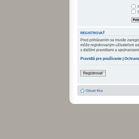
A
S
REGISTROVAŤ
Pred prihlásením sa musíte zaregist
môže registrovaným užívateľom udel
s ďalšími pravidlami a ujednaniami. 
Pravidlá pre používanie
|
Ochrana
Registrovať
Obsah fóra