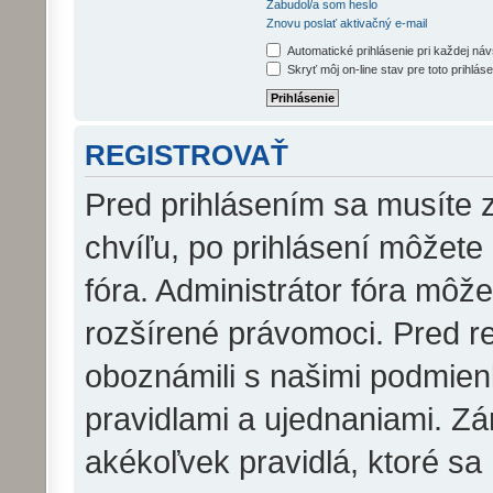
Zabudol/a som heslo
Znovu poslať aktivačný e-mail
Automatické prihlásenie pri každej ná
Skryť môj on-line stav pre toto prihláse
REGISTROVAŤ
Pred prihlásením sa musíte z
chvíľu, po prihlásení môžete
fóra. Administrátor fóra môž
rozšírené právomoci. Pred reg
oboznámili s našimi podmienk
pravidlami a ujednaniami. Zár
akékoľvek pravidlá, ktoré sa 