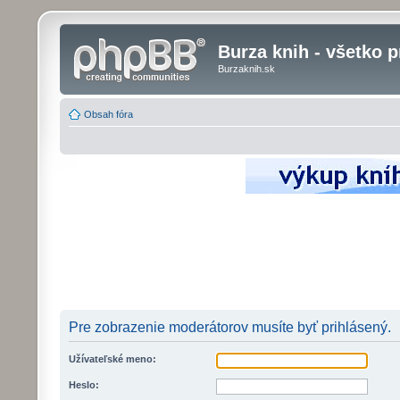
Burza knih - všetko p
Burzaknih.sk
Obsah fóra
Pre zobrazenie moderátorov musíte byť prihlásený.
Užívateľské meno:
Heslo: