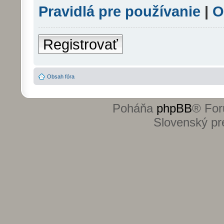
Pravidlá pre používanie
|
O
Registrovať
Obsah fóra
Poháňa
phpBB
® For
Slovenský pre