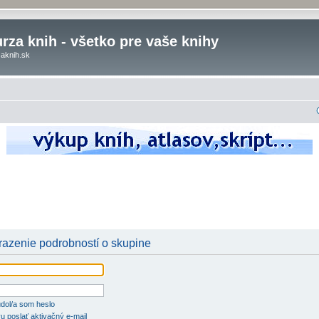
rza knih - všetko pre vaše knihy
aknih.sk
brazenie podrobností o skupine
dol/a som heslo
u poslať aktivačný e-mail