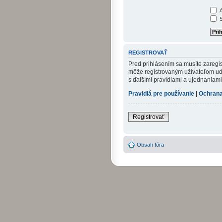
A
S
REGISTROVAŤ
Pred prihlásením sa musíte zaregist
môže registrovaným užívateľom udel
s ďalšími pravidlami a ujednaniami. 
Pravidlá pre používanie
|
Ochrana
Registrovať
Obsah fóra