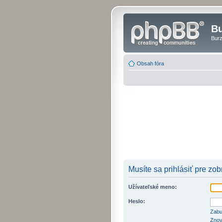
Bu
Burz
Obsah fóra
Musíte sa prihlásiť pre zo
Užívateľské meno:
Heslo:
Zabu
Znov