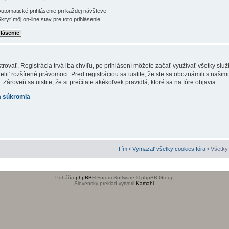
utomatické prihlásenie pri každej návšteve
kryť môj on-line stav pre toto prihlásenie
rovať. Registrácia trvá iba chvíľu, po prihlásení môžete začať využívať všetky služb
iť rozšírené právomoci. Pred registráciou sa uistite, že ste sa oboznámili s našim
Zároveň sa uistite, že si prečítate akékoľvek pravidlá, ktoré sa na fóre objavia.
 súkromia
Tím
•
Vymazať všetky cookies fóra
• Všetky 
Poháňa
phpBB
® Forum Software © phpBB Group
Slovenský preklad vytvoril
Kamahl
.