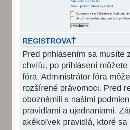
Zabudol/a som heslo
Znovu poslať aktivačný e-mail
Automatické prihlásenie pri každej ná
Skryť môj on-line stav pre toto prihláse
REGISTROVAŤ
Pred prihlásením sa musíte z
chvíľu, po prihlásení môžete
fóra. Administrátor fóra môž
rozšírené právomoci. Pred reg
oboznámili s našimi podmienk
pravidlami a ujednaniami. Zár
akékoľvek pravidlá, ktoré sa 