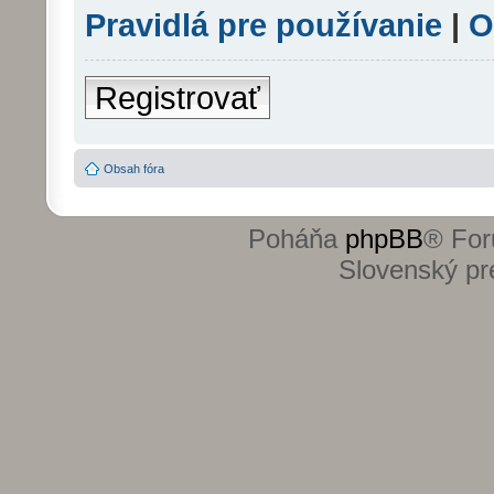
Pravidlá pre používanie
|
O
Registrovať
Obsah fóra
Poháňa
phpBB
® For
Slovenský pre