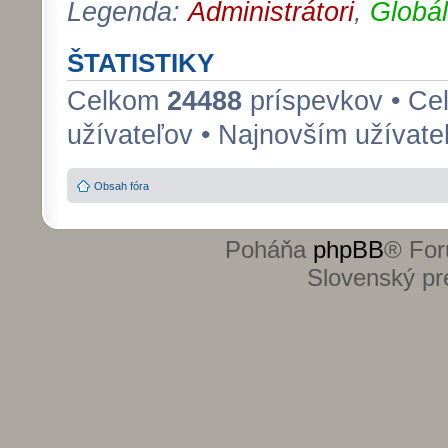
Legenda:
Administrátori
,
Globál
ŠTATISTIKY
Celkom
24488
príspevkov • C
užívateľov • Najnovším užívat
Obsah fóra
Poháňa
phpBB
® For
Slovenský pre