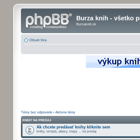
Burza knih - všetko p
Burzaknih.sk
Obsah fóra
Témy bez odpovede
•
Aktívne témy
KNIHY NA PREDAJ
Ak chcete predávať knihy kliknite sem
knihy, skriptá, atlasy, mapy ... na predaj