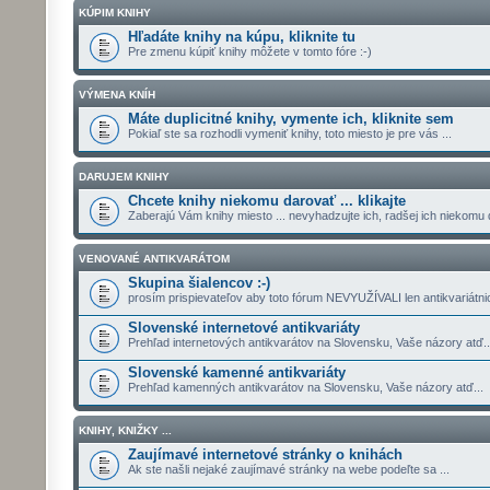
KÚPIM KNIHY
Hľadáte knihy na kúpu, kliknite tu
Pre zmenu kúpiť knihy môžete v tomto fóre :-)
VÝMENA KNÍH
Máte duplicitné knihy, vymente ich, kliknite sem
Pokiaľ ste sa rozhodli vymeniť knihy, toto miesto je pre vás ...
DARUJEM KNIHY
Chcete knihy niekomu darovať ... klikajte
Zaberajú Vám knihy miesto ... nevyhadzujte ich, radšej ich niekomu 
VENOVANÉ ANTIKVARÁTOM
Skupina šialencov :-)
prosím prispievateľov aby toto fórum NEVYUŽÍVALI len antikvariátnici
Slovenské internetové antikvariáty
Prehľad internetových antikvarátov na Slovensku, Vaše názory atď..
Slovenské kamenné antikvariáty
Prehľad kamenných antikvarátov na Slovensku, Vaše názory atď...
KNIHY, KNIŽKY ...
Zaujímavé internetové stránky o knihách
Ak ste našli nejaké zaujímavé stránky na webe podeľte sa ...