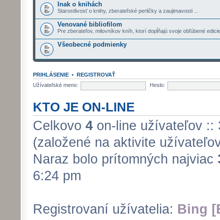
Inak o knihách
Starostlivosť o knihy, zberateľské perličky a zaujimavosti ...
Venované bibliofilom
Pre zberateľov, milovníkov kníh, ktorí dopĺňajú svoje obľúbené edici
Všeobecné podmienky
PRIHLÁSENIE
•
REGISTROVAŤ
Užívateľské meno:
Heslo:
KTO JE ON-LINE
Celkovo
4
on-line užívateľov ::
(založené na aktivite užívateľo
Naraz bolo prítomných najviac
6:24 pm
Registrovaní užívatelia:
Bing [