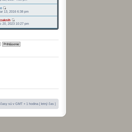
go
r 13, 2016 6:38 pm
rzaknih
c 20, 2023 10:27 pm
časy sú v GMT + 1 hodina [ letný čas ]