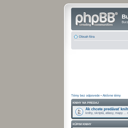
Bu
Burz
Obsah fóra
Témy bez odpovede
•
Aktívne témy
KNIHY NA PREDAJ
Ak chcete predávať knih
knihy, skriptá, atlasy, mapy ...
KÚPIM KNIHY