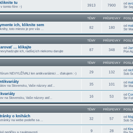
liknite tu
od
av
3913
7900
 tomto fóre :-)
Str Se
TÉMY
PRÍSPEVKY
POSL
ymente ich, kliknite sem
od
ma
82
180
nihy, toto miesto je pre vás ...
Str Ma
TÉMY
PRÍSPEVKY
POSL
ovať ... klikajte
od
Jan
87
348
nevyhadzujte ich, radšej ich niekomu darujte
Pon Ap
TÉMY
PRÍSPEVKY
POSL
od
nic
29
132
 fórum NEVYUŽÍVALI len antikvariátnici ... ďakujem :-)
Sob Se
ntikvariáty
od
ma
35
101
rátov na Slovensku, Vaše názory atď...
Str Ma
kvariáty
od
Co
16
53
ov na Slovensku, Vaše názory atď...
Str Fe
TÉMY
PRÍSPEVKY
POSL
tránky o knihách
od
Ma
32
57
stránky na webe podeľte sa ...
Sob Se
od
Kin
9
28
ké perličky a zaujimavosti ...
Pia Se