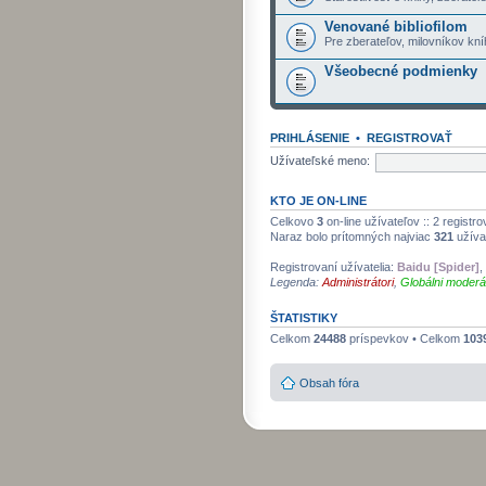
Venované bibliofilom
Pre zberateľov, milovníkov kní
Všeobecné podmienky
PRIHLÁSENIE
•
REGISTROVAŤ
Užívateľské meno:
KTO JE ON-LINE
Celkovo
3
on-line užívateľov :: 2 regist
Naraz bolo prítomných najviac
321
užíva
Registrovaní užívatelia:
Baidu [Spider]
,
Legenda:
Administrátori
,
Globálni moderá
ŠTATISTIKY
Celkom
24488
príspevkov • Celkom
103
Obsah fóra