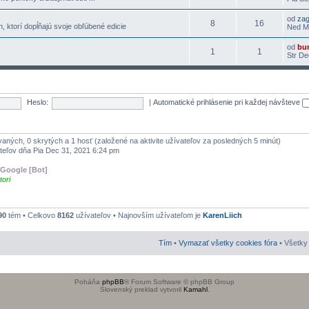
od
za
8
16
h, ktorí dopĺňajú svoje obľúbené edicie
Ned Ma
od
bu
1
1
Str De
Heslo:
|
Automatické prihlásenie pri každej návšteve
rovaných, 0 skrytých a 1 hosť (založené na aktivite užívateľov za posledných 5 minút)
teľov dňa Pia Dec 31, 2021 6:24 pm
Google [Bot]
tori
90
tém • Celkovo
8162
užívateľov • Najnovším užívateľom je
KarenLiich
Tím
•
Vymazať všetky cookies fóra
• Všetky 
Poháňa
phpBB
® Forum Software © phpBB Group
Slovenský preklad vytvoril
Kamahl
.