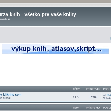
rza knih - všetko pre vaše knihy
aknih.sk
TÉMY
PRÍSPEVKY
POSL
y kliknite sem
od
Pal
6177
15683
 na predaj
Sob Au
TÉMY
PRÍSPEVKY
POSL