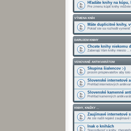
Hľadáte knihy na kúpu, k
Pre zmenu kúpiť knihy môžete v
VÝMENA KNÍH
Máte duplicitné knihy, v
Pokiaľ ste sa rozhodli vymeniť k
DARUJEM KNIHY
Chcete knihy niekomu dar
Zaberajú Vám knihy miesto ... 
VENOVANÉ ANTIKVARÁTOM
Skupina šialencov :-)
prosím prispievateľov aby toto
Slovenské internetové a
Prehľad internetových antikva
Slovenské kamenné anti
Prehľad kamenných antikvarát
KNIHY, KNIŽKY ...
Zaujímavé internetové s
Ak ste našli nejaké zaujímavé 
Inak o knihách
Starostlivosť o knihy, zberateľs