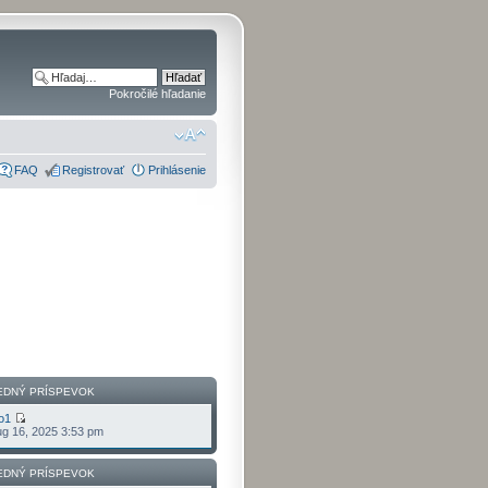
Pokročilé hľadanie
FAQ
Registrovať
Prihlásenie
EDNÝ PRÍSPEVOK
o1
g 16, 2025 3:53 pm
EDNÝ PRÍSPEVOK