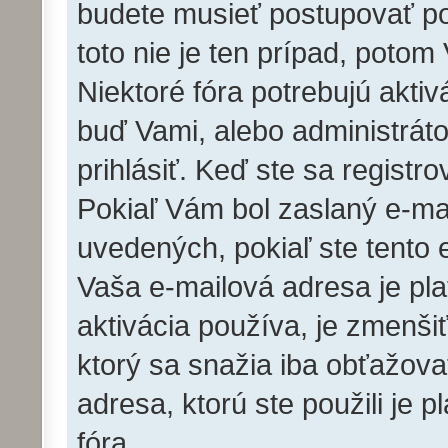
budete musieť postupovať pod
toto nie je ten prípad, potom
Niektoré fóra potrebujú aktiv
buď Vami, alebo administrát
prihlásiť. Keď ste sa registro
Pokiaľ Vám bol zaslaný e-mai
uvedených, pokiaľ ste tento e
Vaša e-mailová adresa je pl
aktivácia používa, je zmenš
ktorý sa snažia iba obťažovať.
adresa, ktorú ste použili je p
fóra.