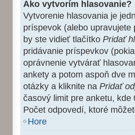
Ako vytvorím hlasovanie?
Vytvorenie hlasovania je jed
príspevok (alebo upravujete 
by ste vidieť tlačítko
Pridať h
pridávanie príspevkov (pokia
oprávnenie vytvárať hlasovan
ankety a potom aspoň dve m
otázky a kliknite na
Pridať o
časový limit pre anketu, k
Počet odpovedí, ktoré môžete
Hore