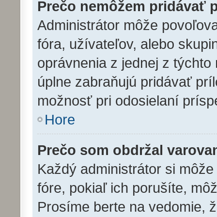
Prečo nemôžem pridávať p
Administrátor môže povoľovať
fóra, užívateľov, alebo skup
oprávnenia z jednej z týchto 
úplne zabraňujú pridávať prí
možnosť pri odosielaní prísp
Hore
Prečo som obdržal varova
Každý administrátor si môže 
fóre, pokiaľ ich porušíte, m
Prosíme berte na vedomie, že