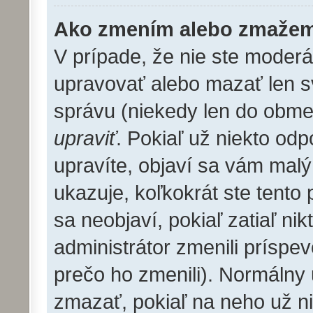
Ako zmením alebo zmažem
V prípade, že nie ste moderá
upravovať alebo mazať len s
správu (niekedy len do obme
upraviť
. Pokiaľ už niekto od
upravíte, objaví sa vám malý
ukazuje, koľkokrát ste tento
sa neobjaví, pokiaľ zatiaľ n
administrátor zmenili príspe
prečo ho zmenili). Normálny
zmazať, pokiaľ na neho už n