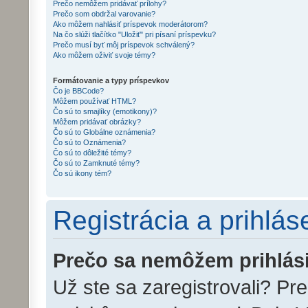
Prečo nemôžem pridávať prílohy?
Prečo som obdržal varovanie?
Ako môžem nahlásiť príspevok moderátorom?
Na čo slúži tlačítko "Uložiť" pri písaní príspevku?
Prečo musí byť môj príspevok schválený?
Ako môžem oživiť svoje témy?
Formátovanie a typy príspevkov
Čo je BBCode?
Môžem používať HTML?
Čo sú to smajlíky (emotikony)?
Môžem pridávať obrázky?
Čo sú to Globálne oznámenia?
Čo sú to Oznámenia?
Čo sú to dôležité témy?
Čo sú to Zamknuté témy?
Čo sú ikony tém?
Registrácia a prihlás
Prečo sa nemôžem prihlás
Už ste sa zaregistrovali? Pr