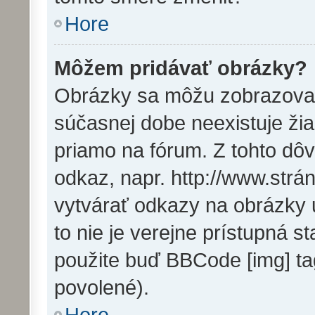
Hore
Môžem pridávať obrázky?
Obrázky sa môžu zobrazovať
súčasnej dobe neexistuje ži
priamo na fórum. Z tohto dô
odkaz, napr. http://www.str
vytvárať odkazy na obrázky 
to nie je verejne prístupná s
použite buď BBCode [img] ta
povolené).
Hore