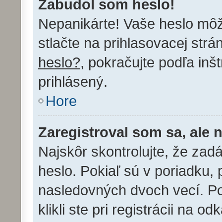
Zabudol som heslo!
Nepanikárte! Vaše heslo mô
stlačte na prihlasovacej strá
heslo?
, pokračujte podľa inš
prihlásený.
Hore
Zaregistroval som sa, ale 
Najskôr skontrolujte, že za
heslo. Pokiaľ sú v poriadku,
nasledovných dvoch vecí. P
klikli ste pri registrácii na o