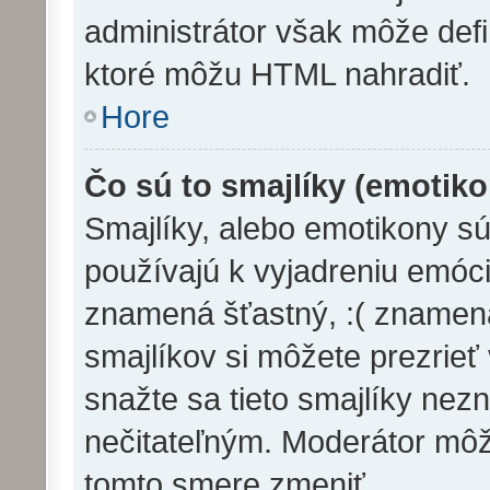
administrátor však môže def
ktoré môžu HTML nahradiť.
Hore
Čo sú to smajlíky (emotik
Smajlíky, alebo emotikony sú
používajú k vyjadreniu emóci
znamená šťastný, :( zname
smajlíkov si môžete prezrieť
snažte sa tieto smajlíky nez
nečitateľným. Moderátor môž
tomto smere zmeniť.