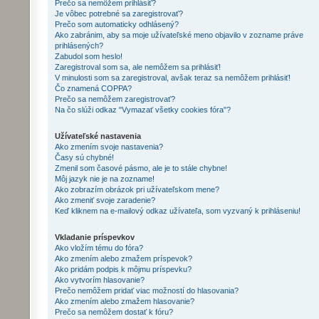
Prečo sa nemôžem prihlásiť?
Je vôbec potrebné sa zaregistrovať?
Prečo som automaticky odhlásený?
Ako zabránim, aby sa moje užívateľské meno objavilo v zozname práve
prihlásených?
Zabudol som heslo!
Zaregistroval som sa, ale nemôžem sa prihlásiť!
V minulosti som sa zaregistroval, avšak teraz sa nemôžem prihlásiť!
Čo znamená COPPA?
Prečo sa nemôžem zaregistrovať?
Na čo slúži odkaz "Vymazať všetky cookies fóra"?
Užívateľské nastavenia
Ako zmením svoje nastavenia?
Časy sú chybné!
Zmenil som časové pásmo, ale je to stále chybne!
Môj jazyk nie je na zozname!
Ako zobrazím obrázok pri užívateľskom mene?
Ako zmeniť svoje zaradenie?
Keď kliknem na e-mailový odkaz užívateľa, som vyzvaný k prihláseniu!
Vkladanie príspevkov
Ako vložím tému do fóra?
Ako zmením alebo zmažem príspevok?
Ako pridám podpis k môjmu príspevku?
Ako vytvorím hlasovanie?
Prečo nemôžem pridať viac možností do hlasovania?
Ako zmením alebo zmažem hlasovanie?
Prečo sa nemôžem dostať k fóru?