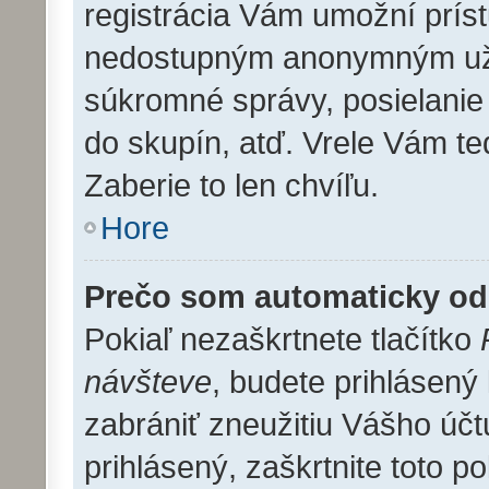
registrácia Vám umožní prís
nedostupným anonymným užív
súkromné správy, posielanie 
do skupín, atď. Vrele Vám te
Zaberie to len chvíľu.
Hore
Prečo som automaticky o
Pokiaľ nezaškrtnete tlačítko
návšteve
, budete prihlásený
zabrániť zneužitiu Vášho účt
prihlásený, zaškrtnite toto po