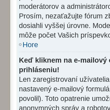
moderátorov a administrátor
Prosím, nezaťažujte fórum z
dosiahli vyššej úrovne. Mode
môže počet Vašich príspevko
Hore
Keď kliknem na e-mailový 
prihláseniu!
Len zaregistrovaní užívateli
nastavený e-mailový formulár
povolil). Toto opatrenie umo
anonymných správ a robotov,