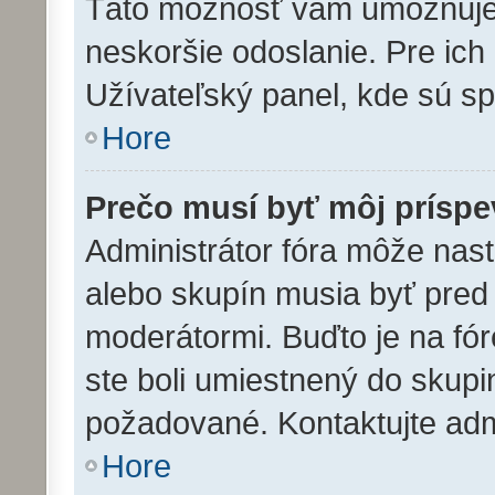
Táto možnosť vám umožňuje u
neskoršie odoslanie. Pre ich
Užívateľský panel, kde sú s
Hore
Prečo musí byť môj prísp
Administrátor fóra môže nast
alebo skupín musia byť pre
moderátormi. Buďto je na fó
ste boli umiestnený do skupin
požadované. Kontaktujte admin
Hore