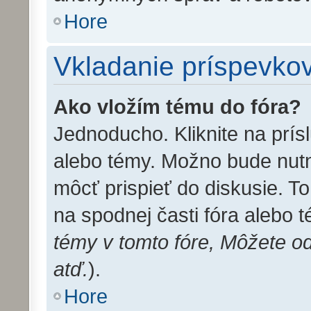
Hore
Vkladanie príspevko
Ako vložím tému do fóra?
Jednoducho. Kliknite na prís
alebo témy. Možno bude nutn
môcť prispieť do diskusie. T
na spodnej časti fóra alebo 
témy v tomto fóre, Môžete o
atď.
).
Hore