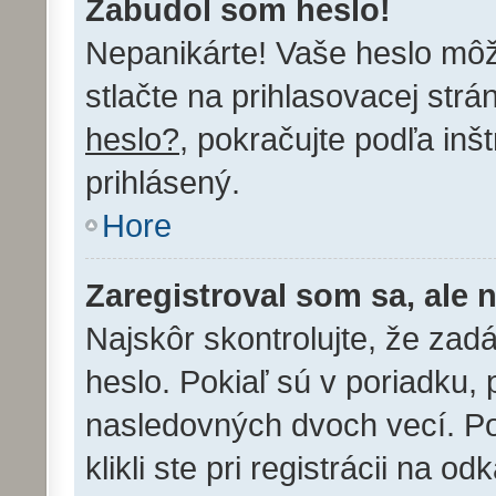
Zabudol som heslo!
Nepanikárte! Vaše heslo mô
stlačte na prihlasovacej strá
heslo?
, pokračujte podľa inš
prihlásený.
Hore
Zaregistroval som sa, ale 
Najskôr skontrolujte, že za
heslo. Pokiaľ sú v poriadku,
nasledovných dvoch vecí. P
klikli ste pri registrácii na o