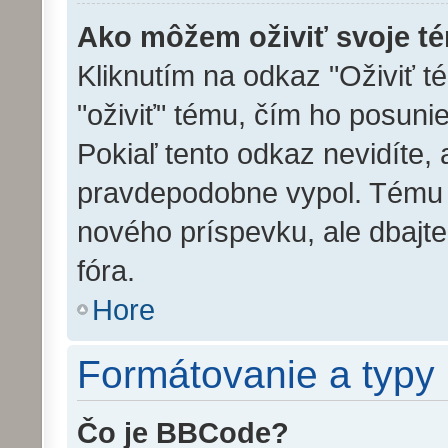
Ako môžem oživiť svoje t
Kliknutím na odkaz "Oživiť té
"oživiť" tému, čím ho posuni
Pokiaľ tento odkaz nevidíte,
pravdepodobne vypol. Tému m
nového príspevku, ale dbajte 
fóra.
Hore
Formátovanie a typy
Čo je BBCode?