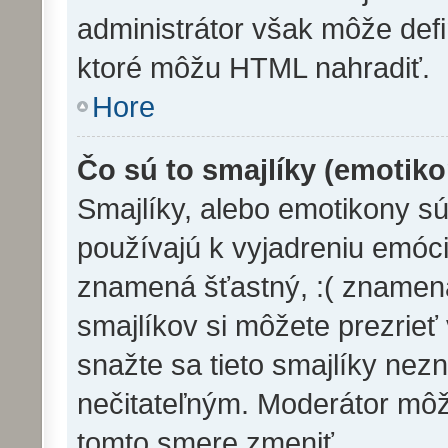
administrátor však môže def
ktoré môžu HTML nahradiť.
Hore
Čo sú to smajlíky (emotik
Smajlíky, alebo emotikony sú
používajú k vyjadreniu emóci
znamená šťastný, :( zname
smajlíkov si môžete prezrieť
snažte sa tieto smajlíky nez
nečitateľným. Moderátor môž
tomto smere zmeniť.