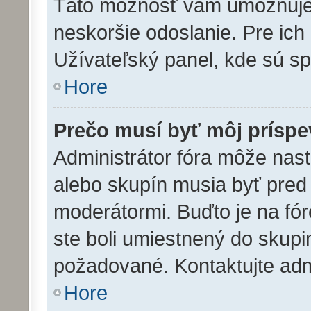
Táto možnosť vám umožňuje u
neskoršie odoslanie. Pre ich
Užívateľský panel, kde sú s
Hore
Prečo musí byť môj prísp
Administrátor fóra môže nast
alebo skupín musia byť pre
moderátormi. Buďto je na fó
ste boli umiestnený do skupin
požadované. Kontaktujte admin
Hore