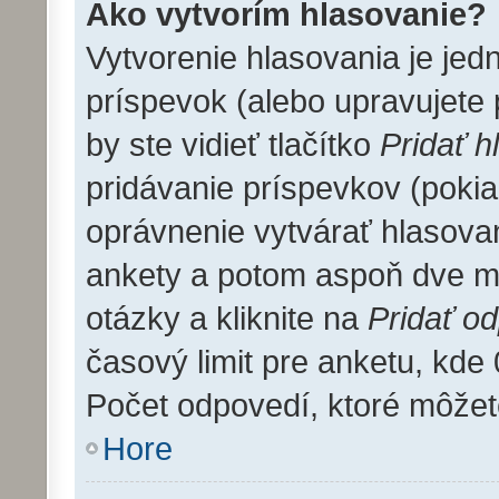
Ako vytvorím hlasovanie?
Vytvorenie hlasovania je jed
príspevok (alebo upravujete 
by ste vidieť tlačítko
Pridať h
pridávanie príspevkov (pokia
oprávnenie vytvárať hlasovan
ankety a potom aspoň dve m
otázky a kliknite na
Pridať o
časový limit pre anketu, k
Počet odpovedí, ktoré môžete
Hore