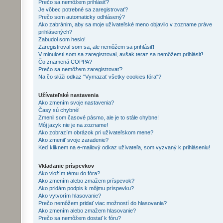
Prečo sa nemôžem prihlásiť?
Je vôbec potrebné sa zaregistrovať?
Prečo som automaticky odhlásený?
Ako zabránim, aby sa moje užívateľské meno objavilo v zozname práve
prihlásených?
Zabudol som heslo!
Zaregistroval som sa, ale nemôžem sa prihlásiť!
V minulosti som sa zaregistroval, avšak teraz sa nemôžem prihlásiť!
Čo znamená COPPA?
Prečo sa nemôžem zaregistrovať?
Na čo slúži odkaz "Vymazať všetky cookies fóra"?
Užívateľské nastavenia
Ako zmením svoje nastavenia?
Časy sú chybné!
Zmenil som časové pásmo, ale je to stále chybne!
Môj jazyk nie je na zozname!
Ako zobrazím obrázok pri užívateľskom mene?
Ako zmeniť svoje zaradenie?
Keď kliknem na e-mailový odkaz užívateľa, som vyzvaný k prihláseniu!
Vkladanie príspevkov
Ako vložím tému do fóra?
Ako zmením alebo zmažem príspevok?
Ako pridám podpis k môjmu príspevku?
Ako vytvorím hlasovanie?
Prečo nemôžem pridať viac možností do hlasovania?
Ako zmením alebo zmažem hlasovanie?
Prečo sa nemôžem dostať k fóru?