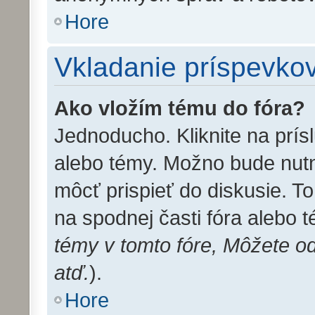
Hore
Vkladanie príspevko
Ako vložím tému do fóra?
Jednoducho. Kliknite na prís
alebo témy. Možno bude nutn
môcť prispieť do diskusie. T
na spodnej časti fóra alebo 
témy v tomto fóre, Môžete o
atď.
).
Hore