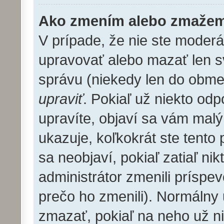
Ako zmením alebo zmažem
V prípade, že nie ste moderá
upravovať alebo mazať len s
správu (niekedy len do obme
upraviť
. Pokiaľ už niekto od
upravíte, objaví sa vám malý
ukazuje, koľkokrát ste tento
sa neobjaví, pokiaľ zatiaľ n
administrátor zmenili príspe
prečo ho zmenili). Normálny
zmazať, pokiaľ na neho už n