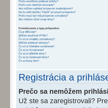
Prečo nemôžem pridávať prílohy?
Prečo som obdržal varovanie?
Ako môžem nahlásiť príspevok moderátorom?
Na čo slúži tlačítko "Uložiť" pri písaní príspevku?
Prečo musí byť môj príspevok schválený?
Ako môžem oživiť svoje témy?
Formátovanie a typy príspevkov
Čo je BBCode?
Môžem používať HTML?
Čo sú to smajlíky (emotikony)?
Môžem pridávať obrázky?
Čo sú to Globálne oznámenia?
Čo sú to Oznámenia?
Čo sú to dôležité témy?
Čo sú to Zamknuté témy?
Čo sú ikony tém?
Registrácia a prihlás
Prečo sa nemôžem prihlás
Už ste sa zaregistrovali? Pr