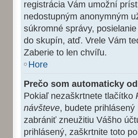
registrácia Vám umožní prís
nedostupným anonymným užív
súkromné správy, posielanie 
do skupín, atď. Vrele Vám te
Zaberie to len chvíľu.
Hore
Prečo som automaticky o
Pokiaľ nezaškrtnete tlačítko
návšteve
, budete prihlásený
zabrániť zneužitiu Vášho účt
prihlásený, zaškrtnite toto po