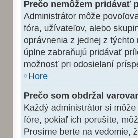
Prečo nemôžem pridávať p
Administrátor môže povoľovať
fóra, užívateľov, alebo skup
oprávnenia z jednej z týchto 
úplne zabraňujú pridávať prí
možnosť pri odosielaní prísp
Hore
Prečo som obdržal varova
Každý administrátor si môže 
fóre, pokiaľ ich porušíte, m
Prosíme berte na vedomie, že