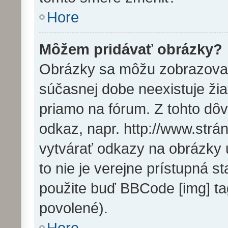
Hore
Môžem pridávať obrázky?
Obrázky sa môžu zobrazovať
súčasnej dobe neexistuje ži
priamo na fórum. Z tohto dô
odkaz, napr. http://www.str
vytvárať odkazy na obrázky 
to nie je verejne prístupná s
použite buď BBCode [img] ta
povolené).
Hore