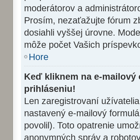
moderátorov a administrátor
Prosím, nezaťažujte fórum z
dosiahli vyššej úrovne. Mode
môže počet Vašich príspevko
Hore
Keď kliknem na e-mailový 
prihláseniu!
Len zaregistrovaní užívateli
nastavený e-mailový formulár
povolil). Toto opatrenie umo
anonymných správ a robotov,