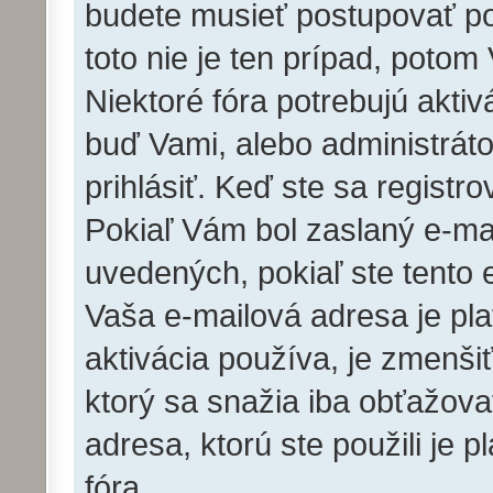
budete musieť postupovať pod
toto nie je ten prípad, potom
Niektoré fóra potrebujú aktiv
buď Vami, alebo administrát
prihlásiť. Keď ste sa registro
Pokiaľ Vám bol zaslaný e-mai
uvedených, pokiaľ ste tento e
Vaša e-mailová adresa je pl
aktivácia používa, je zmenš
ktorý sa snažia iba obťažovať.
adresa, ktorú ste použili je p
fóra.